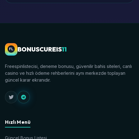
BONUSCUREIS
11
Freespinlistecisi, deneme bonusu, güvenilir bahis siteleri, canlı
casino ve hızlı ödeme rehberlerini aynı merkezde toplayan
güncel karar ekranıdır.
Hızlı Menü
Güncel Bonus Listesi