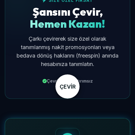
SIZE ÖZEL FIRSAT
Şansını Çevir,
Hemen Kazan!
Çarkı çevirerek size özel olarak
tanımlanmış nakit promosyonları veya
bedava dönüş haklarını (freespin) anında
hesabınıza tanımlatın.
Çevrimsiz
Yatırımsız
ÇEVİR
PAS
5
0
0
GEÇ
T
L
NAKIT
BONUS