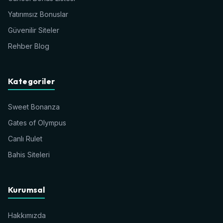
Yatırımsız Bonuslar
Güvenilir Siteler
Rehber Blog
Kategoriler
Sweet Bonanza
Gates of Olympus
Canlı Rulet
Bahis Siteleri
Kurumsal
Hakkımızda