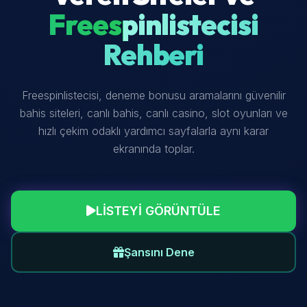
Freespinlistecisi
Rehberi
Freespinlistecisi, deneme bonusu aramalarını güvenilir
bahis siteleri, canlı bahis, canlı casino, slot oyunları ve
hızlı çekim odaklı yardımcı sayfalarla aynı karar
ekranında toplar.
LİSTEYİ GÖRÜNTÜLE
Şansını Dene