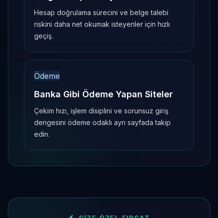
Hesap doğrulama sürecini ve belge talebi
riskini daha net okumak isteyenler için hızlı
geçiş.
Ödeme
Banka Gibi Ödeme Yapan Siteler
Çekim hızı, işlem disiplini ve sorunsuz giriş
dengesini ödeme odaklı ayrı sayfada takip
edin.