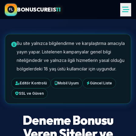
BONUSCUREIS
11
Bu site yalnızca bilgilendirme ve karşılaştırma amacıyla
yayın yapar. Listelenen kampanyalar genel bilgi
niteliğindedir ve yalnızca ilgili hizmetlerin yasal olduğu
bölgelerdeki 18 yaş üstü kullanıcılar için uygundur.
Editör Kontrolü
Mobil Uyum
Güncel Liste
SSL ve Güven
Deneme Bonusu
Veren Siteler ve