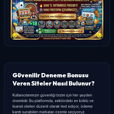
Güvenilir Deneme Bonusu
Veren Siteler Nasıl Bulunur?
Kullanıcılarımızın güvenliği bizim için her şeyden
önemlidir. Bu platformda, sektördeki en köklü ve
lisanslı siteleri düzenli olarak test ediyor, ödeme
kanıtı sunabilen markaları özenle seçiyoruz.