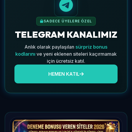
2
0
T
5
L
GEÇ
PAS
SADECE ÜYELERE ÖZEL
TELEGRAM KANALIMIZ
DENE
TEKRAR
FREESPIN
100
Anlık olarak paylaşılan
sürpriz bonus
kodlarını
ve yeni eklenen siteleri kaçırmamak
için ücretsiz katıl.
HEMEN KATIL