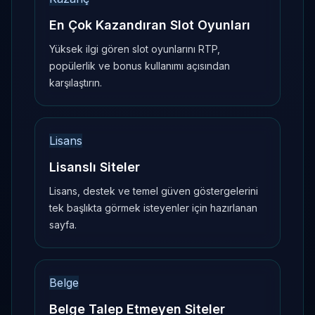
En Çok Kazandıran Slot Oyunları
Yüksek ilgi gören slot oyunlarını RTP,
popülerlik ve bonus kullanımı açısından
karşılaştırın.
Lisans
Lisanslı Siteler
Lisans, destek ve temel güven göstergelerini
tek başlıkta görmek isteyenler için hazırlanan
sayfa.
Belge
Belge Talep Etmeyen Siteler