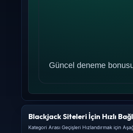
Blackjack Siteleri İçin Hızlı Bağ
Kategori Arası Geçişleri Hızlandırmak için Aşağıda