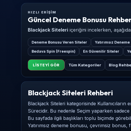
HIZLI ERIŞIM
Güncel Deneme Bonusu Rehber
Blackjack Siteleri
içeriğini incelerken, aşağıda
Deneme Bonusu Veren Siteler
Yatırımsız Deneme
Bedava Spin (Freespin)
En Güvenilir Siteler
Ye
Tüm Kategoriler
Blog Rehbe
LISTEYI GÖR
Blackjack Siteleri Rehberi
Blackjack Siteleri kategorisinde Kullanıcıları
Sürecidir. Bu nedenle Seçim yaparken sadece 
Bu sayfada ilgili başlıkları toplu biçimde görebi
Yatırımsız deneme bonusu, çevrimsiz bonus, fre