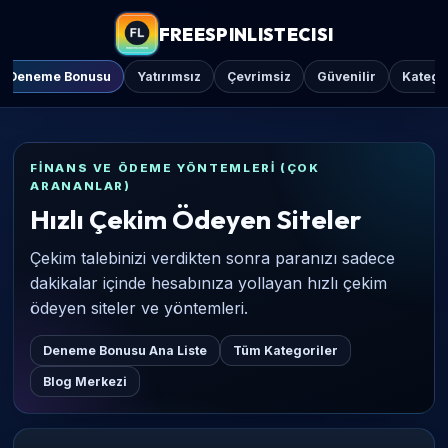
FREESPINLISTECISI
Deneme Bonusu
Yatırımsız
Çevrimsiz
Güvenilir
Katego
FİNANS VE ÖDEME YÖNTEMLERİ (ÇOK
ARANANLAR)
Hızlı Çekim Ödeyen Siteler
Çekim talebinizi verdikten sonra paranızı sadece
dakikalar içinde hesabınıza yollayan hızlı çekim
ödeyen siteler ve yöntemleri.
Deneme Bonusu Ana Liste
Tüm Kategoriler
Blog Merkezi