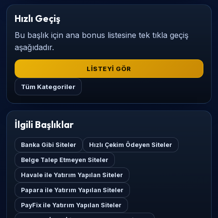
Hızlı Geçiş
Bu başlık için ana bonus listesine tek tıkla geçiş
aşağıdadır.
LISTEYI GÖR
Tüm Kategoriler
İlgili Başlıklar
Banka Gibi Siteler
Hızlı Çekim Ödeyen Siteler
Belge Talep Etmeyen Siteler
Havale ile Yatırım Yapılan Siteler
Papara ile Yatırım Yapılan Siteler
PayFix ile Yatırım Yapılan Siteler