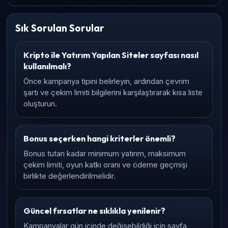
Sık Sorulan Sorular
Kripto ile Yatırım Yapılan Siteler sayfası nasıl
kullanılmalı?
Önce kampanya tipini belirleyin, ardından çevrim
şartı ve çekim limiti bilgilerini karşılaştırarak kısa liste
oluşturun.
Bonus seçerken hangi kriterler önemli?
Bonus tutarı kadar minimum yatırım, maksimum
çekim limiti, oyun katkı oranı ve ödeme geçmişi
birlikte değerlendirilmelidir.
Güncel fırsatlar ne sıklıkla yenilenir?
Kampanyalar gün içinde değişebildiği için sayfa