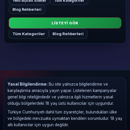
Yeni Açılan Siteler
Tüm Kategoriler
Blog Rehberleri
LISTEYI GÖR
Tüm Kategoriler
Blog Rehberleri
Yasal Bilgilendirme:
Bu site yalnızca bilgilendirme ve
karşılaştırma amacıyla yayın yapar. Listelenen kampanyalar
genel bilgi niteliğindedir ve yalnızca ilgili hizmetlerin yasal
olduğu bölgelerdeki 18 yaş üstü kullanıcılar için uygundur.
Türkiye Cumhuriyeti dahil tüm ziyaretçiler, bulundukları ülke
ve bölgedeki mevzuata uymaktan kendileri sorumludur. 18 yaş
altı kullanıcılar için uygun değildir.