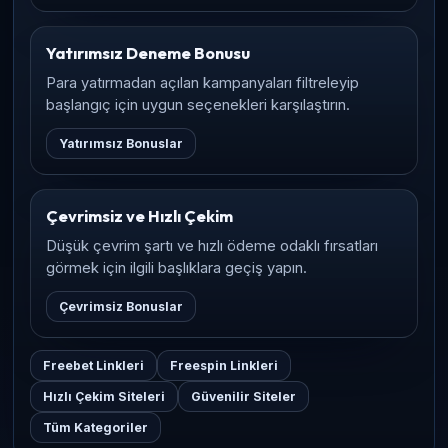
Yatırımsız Deneme Bonusu
Para yatırmadan açılan kampanyaları filtreleyip
başlangıç için uygun seçenekleri karşılaştırın.
Yatırımsız Bonuslar
Çevrimsiz ve Hızlı Çekim
Düşük çevrim şartı ve hızlı ödeme odaklı fırsatları
görmek için ilgili başlıklara geçiş yapın.
Çevrimsiz Bonuslar
Freebet Linkleri
Freespin Linkleri
Hızlı Çekim Siteleri
Güvenilir Siteler
Tüm Kategoriler