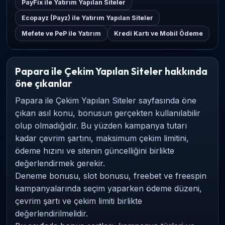
PayFix ile Yatırım Yapılan Siteler
Ecopayz (Payz) ile Yatırım Yapılan Siteler
Mefete ve PeP ile Yatırım
Kredi Kartı ve Mobil Ödeme
Papara ile Çekim Yapılan Siteler hakkında
öne çıkanlar
Papara ile Çekim Yapılan Siteler sayfasında öne
çıkan asıl konu, bonusun gerçekten kullanılabilir
olup olmadığıdır. Bu yüzden kampanya tutarı
kadar çevrim şartını, maksimum çekim limitini,
ödeme hızını ve sitenin güncelliğini birlikte
değerlendirmek gerekir.
Deneme bonusu, slot bonusu, freebet ve freespin
kampanyalarında seçim yaparken ödeme düzeni,
çevrim şartı ve çekim limiti birlikte
değerlendirilmelidir.