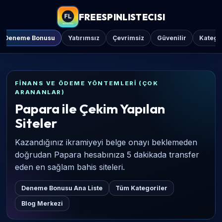
FREESPINLISTECISI
Deneme Bonusu
Yatırımsız
Çevrimsiz
Güvenilir
Katego
FİNANS VE ÖDEME YÖNTEMLERİ (ÇOK
ARANANLAR)
Papara ile Çekim Yapılan
Siteler
Kazandığınız ikramiyeyi belge onayı beklemeden
doğrudan Papara hesabınıza 5 dakikada transfer
eden en sağlam bahis siteleri.
Deneme Bonusu Ana Liste
Tüm Kategoriler
Blog Merkezi