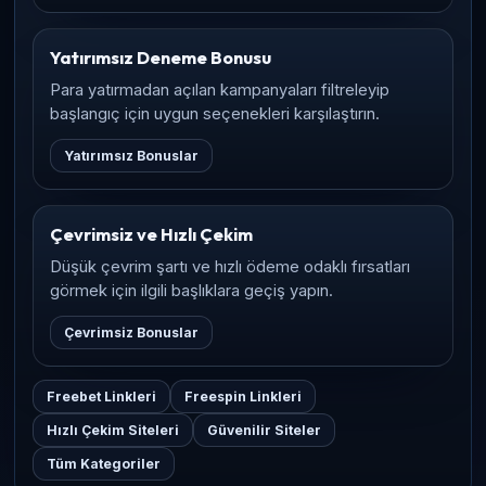
Yatırımsız Deneme Bonusu
Para yatırmadan açılan kampanyaları filtreleyip
başlangıç için uygun seçenekleri karşılaştırın.
Yatırımsız Bonuslar
Çevrimsiz ve Hızlı Çekim
Düşük çevrim şartı ve hızlı ödeme odaklı fırsatları
görmek için ilgili başlıklara geçiş yapın.
Çevrimsiz Bonuslar
Freebet Linkleri
Freespin Linkleri
Hızlı Çekim Siteleri
Güvenilir Siteler
Tüm Kategoriler