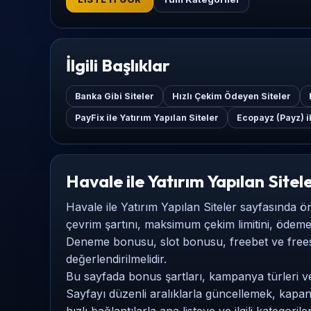
İlgili Başlıklar
Banka Gibi Siteler
Hızlı Çekim Ödeyen Siteler
PayFix ile Yatırım Yapılan Siteler
Ecopayz (Payz) il
Havale ile Yatırım Yapılan Site
Havale ile Yatırım Yapılan Siteler sayfasında 
çevrim şartını, maksimum çekim limitini, ödeme h
Deneme bonusu, slot bonusu, freebet ve freesp
değerlendirilmelidir.
Bu sayfada bonus şartları, kampanya türleri ve 
Sayfayı düzenli aralıklarla güncellemek, kapan