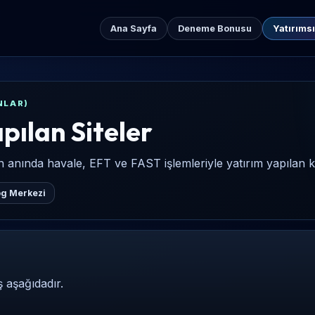
Ana Sayfa
Deneme Bonusu
Yatırıms
NLAR)
pılan Siteler
an anında havale, EFT ve FAST işlemleriyle yatırım yapılan k
og Merkezi
ş aşağıdadır.