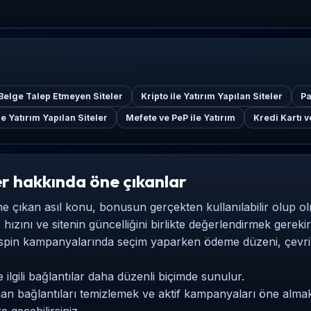
Belge Talep Etmeyen Siteler
Kripto ile Yatırım Yapılan Siteler
Pa
e Yatırım Yapılan Siteler
Mefete ve PeP ile Yatırım
Kredi Kartı 
ler hakkında öne çıkanlar
öne çıkan asıl konu, bonusun gerçekten kullanılabilir olup 
ızını ve sitenin güncelliğini birlikte değerlendirmek gerekir
in kampanyalarında seçim yaparken ödeme düzeni, çevrim şa
ilgili bağlantılar daha düzenli biçimde sunulur.
an bağlantıları temizlemek ve aktif kampanyaları öne almak 