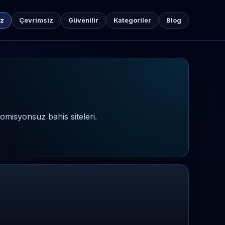
ız
Çevrimsiz
Güvenilir
Kategoriler
Blog
omisyonsuz bahis siteleri.