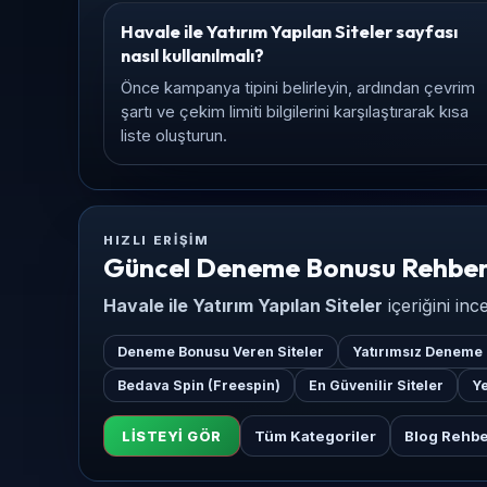
Havale ile Yatırım Yapılan Siteler sayfası
nasıl kullanılmalı?
Önce kampanya tipini belirleyin, ardından çevrim
şartı ve çekim limiti bilgilerini karşılaştırarak kısa
liste oluşturun.
HIZLI ERIŞIM
Güncel Deneme Bonusu Rehber
Havale ile Yatırım Yapılan Siteler
içeriğini inc
Deneme Bonusu Veren Siteler
Yatırımsız Deneme
Bedava Spin (Freespin)
En Güvenilir Siteler
Ye
Tüm Kategoriler
Blog Rehbe
LISTEYI GÖR