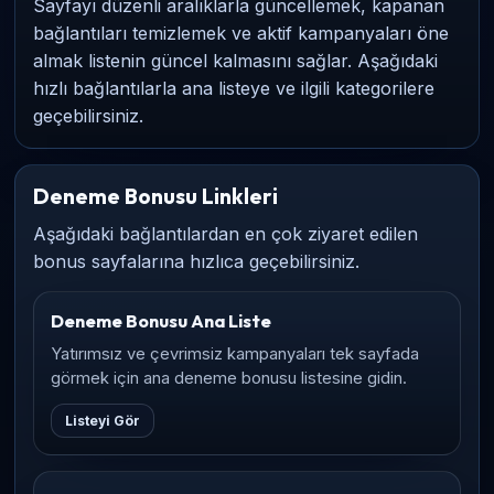
Sayfayı düzenli aralıklarla güncellemek, kapanan
bağlantıları temizlemek ve aktif kampanyaları öne
almak listenin güncel kalmasını sağlar. Aşağıdaki
hızlı bağlantılarla ana listeye ve ilgili kategorilere
geçebilirsiniz.
Deneme Bonusu Linkleri
Aşağıdaki bağlantılardan en çok ziyaret edilen
bonus sayfalarına hızlıca geçebilirsiniz.
Deneme Bonusu Ana Liste
Yatırımsız ve çevrimsiz kampanyaları tek sayfada
görmek için ana deneme bonusu listesine gidin.
Listeyi Gör