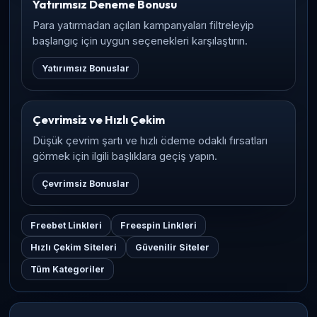
Yatırımsız Deneme Bonusu
Para yatırmadan açılan kampanyaları filtreleyip
başlangıç için uygun seçenekleri karşılaştırın.
Yatırımsız Bonuslar
Çevrimsiz ve Hızlı Çekim
Düşük çevrim şartı ve hızlı ödeme odaklı fırsatları
görmek için ilgili başlıklara geçiş yapın.
Çevrimsiz Bonuslar
Freebet Linkleri
Freespin Linkleri
Hızlı Çekim Siteleri
Güvenilir Siteler
Tüm Kategoriler