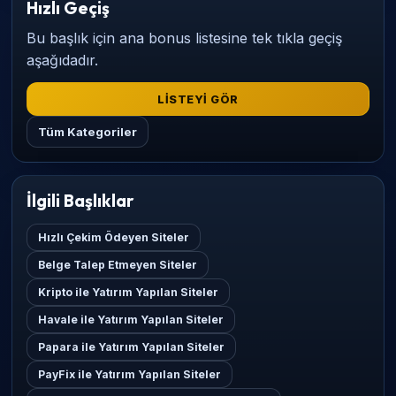
Hızlı Geçiş
Bu başlık için ana bonus listesine tek tıkla geçiş
aşağıdadır.
LISTEYI GÖR
Tüm Kategoriler
İlgili Başlıklar
Hızlı Çekim Ödeyen Siteler
Belge Talep Etmeyen Siteler
Kripto ile Yatırım Yapılan Siteler
Havale ile Yatırım Yapılan Siteler
Papara ile Yatırım Yapılan Siteler
PayFix ile Yatırım Yapılan Siteler