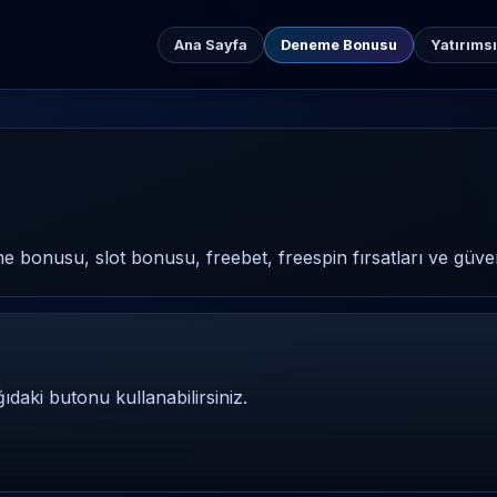
Ana Sayfa
Deneme Bonusu
Yatırıms
 bonusu, slot bonusu, freebet, freespin fırsatları ve güvenili
daki butonu kullanabilirsiniz.