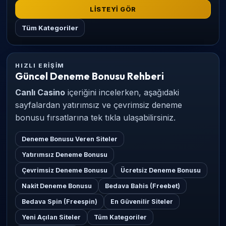
LISTEYI GÖR
Tüm Kategoriler
HIZLI ERIŞIM
Güncel Deneme Bonusu Rehberi
Canlı Casino
içeriğini incelerken, aşağıdaki
sayfalardan yatırımsız ve çevrimsiz deneme
bonusu fırsatlarına tek tıkla ulaşabilirsiniz.
Deneme Bonusu Veren Siteler
Yatırımsız Deneme Bonusu
Çevrimsiz Deneme Bonusu
Ücretsiz Deneme Bonusu
Nakit Deneme Bonusu
Bedava Bahis (Freebet)
Bedava Spin (Freespin)
En Güvenilir Siteler
Yeni Açılan Siteler
Tüm Kategoriler