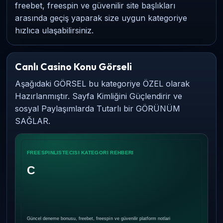
freebet, freespin ve güvenilir site başlıkları
arasında geçiş yaparak size uygun kategoriye
hızlıca ulaşabilirsiniz.
Canlı Casino Konu Görseli
Aşağıdaki GÖRSEL bu kategoriye ÖZEL olarak
Hazırlanmıştır. Sayfa Kimliğini Güçlendirir ve
sosyal Paylaşımlarda Tutarlı bir GÖRÜNÜM
SAĞLAR.