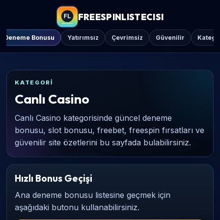
FREESPINLISTECISI
Deneme Bonusu
Yatırımsız
Çevrimsiz
Güvenilir
Katego
KATEGORI
Canlı Casino
Canlı Casino kategorisinde güncel deneme
bonusu, slot bonusu, freebet, freespin fırsatları ve
güvenilir site özetlerini bu sayfada bulabilirsiniz.
Hızlı Bonus Geçişi
Ana deneme bonusu listesine geçmek için
aşağıdaki butonu kullanabilirsiniz.