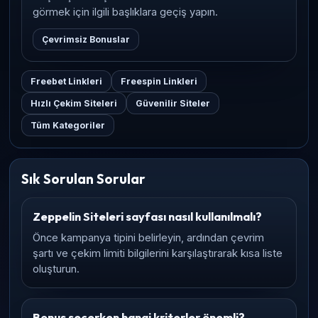
görmek için ilgili başlıklara geçiş yapın.
Çevrimsiz Bonuslar
Freebet Linkleri
Freespin Linkleri
Hızlı Çekim Siteleri
Güvenilir Siteler
Tüm Kategoriler
Sık Sorulan Sorular
Zeppelin Siteleri sayfası nasıl kullanılmalı?
Önce kampanya tipini belirleyin, ardından çevrim
şartı ve çekim limiti bilgilerini karşılaştırarak kısa liste
oluşturun.
Bonus seçerken hangi kriterler önemli?