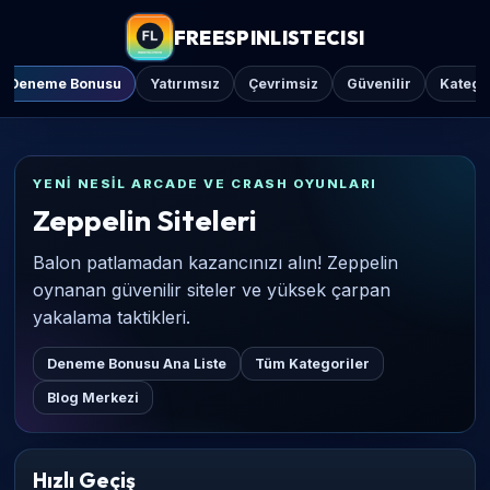
FREESPINLISTECISI
Deneme Bonusu
Yatırımsız
Çevrimsiz
Güvenilir
Katego
YENİ NESİL ARCADE VE CRASH OYUNLARI
Zeppelin Siteleri
Balon patlamadan kazancınızı alın! Zeppelin
oynanan güvenilir siteler ve yüksek çarpan
yakalama taktikleri.
Deneme Bonusu Ana Liste
Tüm Kategoriler
Blog Merkezi
Hızlı Geçiş