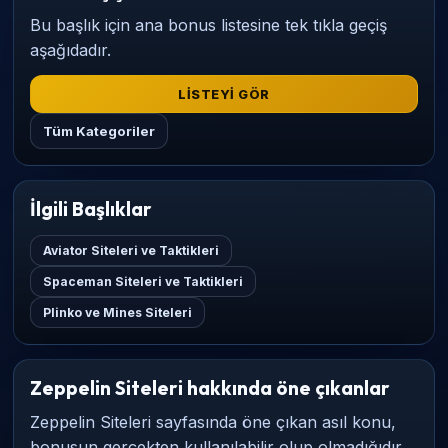
Bu başlık için ana bonus listesine tek tıkla geçiş
aşağıdadır.
LISTEYI GÖR
Tüm Kategoriler
İlgili Başlıklar
Aviator Siteleri ve Taktikleri
Spaceman Siteleri ve Taktikleri
Plinko ve Mines Siteleri
Zeppelin Siteleri hakkında öne çıkanlar
Zeppelin Siteleri sayfasında öne çıkan asıl konu,
bonusun gerçekten kullanılabilir olup olmadığıdır.