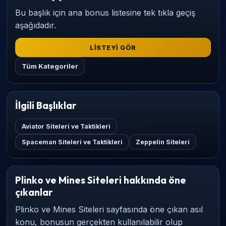
Bu başlık için ana bonus listesine tek tıkla geçiş
aşağıdadır.
LISTEYI GÖR
Tüm Kategoriler
İlgili Başlıklar
Aviator Siteleri ve Taktikleri
Spaceman Siteleri ve Taktikleri
Zeppelin Siteleri
Plinko ve Mines Siteleri hakkında öne
çıkanlar
Plinko ve Mines Siteleri sayfasında öne çıkan asıl
konu, bonusun gerçekten kullanılabilir olup