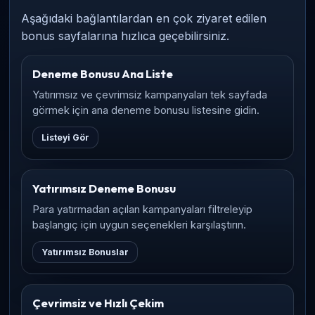
Aşağıdaki bağlantılardan en çok ziyaret edilen
bonus sayfalarına hızlıca geçebilirsiniz.
Deneme Bonusu Ana Liste
Yatırımsız ve çevrimsiz kampanyaları tek sayfada
görmek için ana deneme bonusu listesine gidin.
Listeyi Gör
Yatırımsız Deneme Bonusu
Para yatırmadan açılan kampanyaları filtreleyip
başlangıç için uygun seçenekleri karşılaştırın.
Yatırımsız Bonuslar
Çevrimsiz ve Hızlı Çekim