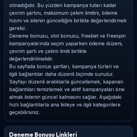
olmadığıdır. Bu yüzden kampanya tutarı kadar
çevrim şartını, maksimum çekim limitini, ödeme
hızını ve sitenin güncelliğini birlikte değerlendirmek
gerekir.
Deneme bonusu, slot bonusu, freebet ve freespin
kampanyalarında seçim yaparken ödeme düzeni,
çevrim şartı ve çekim limiti birlikte
değerlendirilmelidir.
Bu sayfada bonus şartları, kampanya türleri ve
ilgili bağlantılar daha düzenli biçimde sunulur.
Sayfayı düzenli aralıklarla güncellemek, kapanan
bağlantıları temizlemek ve aktif kampanyaları öne
almak listenin güncel kalmasını sağlar. Aşağıdaki
hızlı bağlantılarla ana listeye ve ilgili kategorilere
geçebilirsiniz.
Deneme Bonusu Linkleri