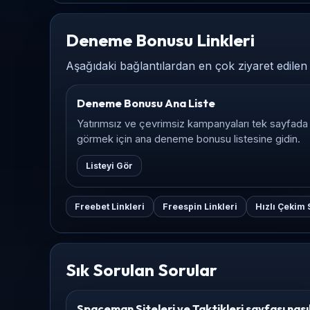
Deneme Bonusu Linkleri
Aşağıdaki bağlantılardan en çok ziyaret edilen 
Deneme Bonusu Ana Liste
Yatırımsız ve çevrimsiz kampanyaları tek sayfada
görmek için ana deneme bonusu listesine gidin.
Listeyi Gör
Freebet Linkleri
Freespin Linkleri
Hızlı Çekim 
Sık Sorulan Sorular
Spaceman Siteleri ve Taktikleri sayfası nası