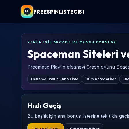
FREESPINLISTECISI
YENİ NESİL ARCADE VE CRASH OYUNLARI
Spaceman Siteleri ve
Pragmatic Play'in efsanevi Crash oyunu Space
Deneme Bonusu Ana Liste
Tüm Kategoriler
Bl
Hızlı Geçiş
Bu başlık için ana bonus listesine tek tıkla geçi
Tüm Kategoriler
LISTEYI GÖR