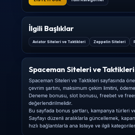
İlgili Başlıklar
Aviator Siteleri ve Taktikleri
Zeppelin Siteleri
Spaceman Siteleri ve Taktikler
Spaceman Siteleri ve Taktikleri sayfasında ön
çevrim şartını, maksimum çekim limitini, ödeme h
Deneme bonusu, slot bonusu, freebet ve freesp
değerlendirilmelidir.
Bu sayfada bonus şartları, kampanya türleri ve 
Sayfayı düzenli aralıklarla güncellemek, kapan
hızlı bağlantılarla ana listeye ve ilgili kategorile