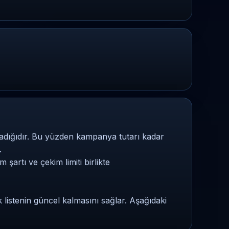
madığıdır. Bu yüzden kampanya tutarı kadar
.
rtı ve çekim limiti birlikte
listenin güncel kalmasını sağlar. Aşağıdaki