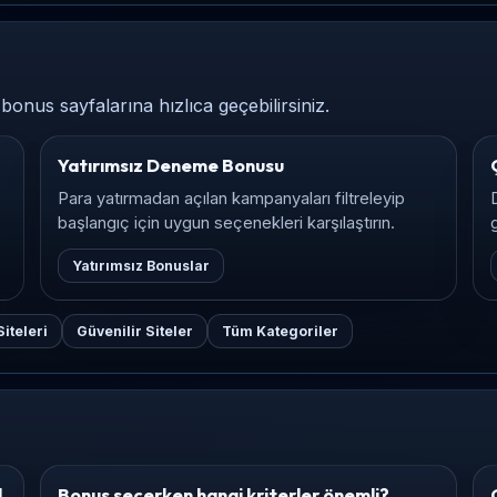
bonus sayfalarına hızlıca geçebilirsiniz.
Yatırımsız Deneme Bonusu
Para yatırmadan açılan kampanyaları filtreleyip
başlangıç için uygun seçenekleri karşılaştırın.
g
Yatırımsız Bonuslar
Siteleri
Güvenilir Siteler
Tüm Kategoriler
l
Bonus seçerken hangi kriterler önemli?