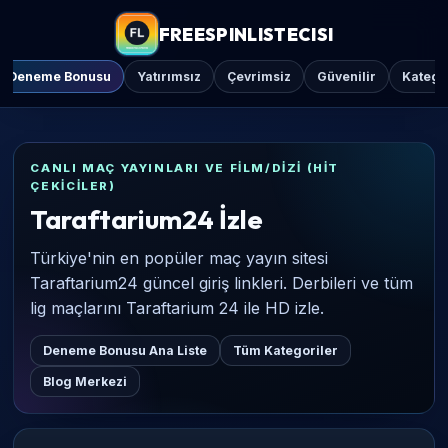
FREESPINLISTECISI
Deneme Bonusu
Yatırımsız
Çevrimsiz
Güvenilir
Katego
CANLI MAÇ YAYINLARI VE FİLM/DİZİ (HIT
ÇEKICILER)
Taraftarium24 İzle
Türkiye'nin en popüler maç yayın sitesi
Taraftarium24 güncel giriş linkleri. Derbileri ve tüm
lig maçlarını Taraftarium 24 ile HD izle.
Deneme Bonusu Ana Liste
Tüm Kategoriler
Blog Merkezi