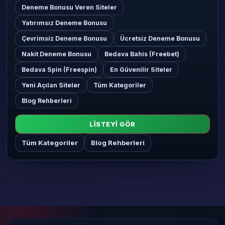
Deneme Bonusu Veren Siteler
Yatırımsız Deneme Bonusu
Çevrimsiz Deneme Bonusu
Ücretsiz Deneme Bonusu
Nakit Deneme Bonusu
Bedava Bahis (Freebet)
Bedava Spin (Freespin)
En Güvenilir Siteler
Yeni Açılan Siteler
Tüm Kategoriler
Blog Rehberleri
LISTEYI GÖR
Tüm Kategoriler
Blog Rehberleri