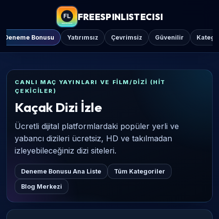
FREESPINLISTECISI
Deneme Bonusu
Yatırımsız
Çevrimsiz
Güvenilir
Katego
CANLI MAÇ YAYINLARI VE FİLM/DİZİ (HIT
ÇEKICILER)
Kaçak Dizi İzle
Ücretli dijital platformlardaki popüler yerli ve
yabancı dizileri ücretsiz, HD ve takılmadan
izleyebileceğiniz dizi siteleri.
Deneme Bonusu Ana Liste
Tüm Kategoriler
Blog Merkezi