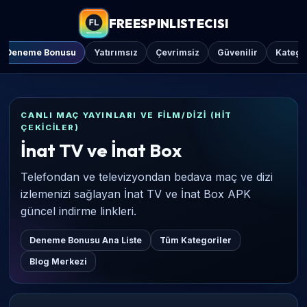
FREESPINLISTECISI
Deneme Bonusu
Yatırımsız
Çevrimsiz
Güvenilir
Katego
CANLI MAÇ YAYINLARI VE FİLM/DİZİ (HIT
ÇEKICILER)
İnat TV ve İnat Box
Telefondan ve televizyondan bedava maç ve dizi
izlemenizi sağlayan İnat TV ve İnat Box APK
güncel indirme linkleri.
Deneme Bonusu Ana Liste
Tüm Kategoriler
Blog Merkezi