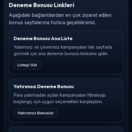
Deneme Bonusu Linkleri
Aşağıdaki bağlantılardan en çok ziyaret edilen
bonus sayfalarına hızlıca geçebilirsiniz.
Deneme Bonusu Ana Liste
Yatırımsız ve çevrimsiz kampanyaları tek sayfada
görmek için ana deneme bonusu listesine gidin.
Listeyi Gör
Yatırımsız Deneme Bonusu
Para yatırmadan açılan kampanyaları filtreleyip
başlangıç için uygun seçenekleri karşılaştırın.
Yatırımsız Bonuslar