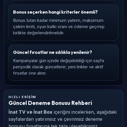
Bonus seçerken hangi kriterler önemli?
Bonus tutarı kadar minimum yatırım, maksimum
çekim limiti, oyun katkı oranı ve ödeme geçmişi
birlikte değerlendirilmelidir.
Güncel fırsatlar ne sıklıkla yenilenir?
Kampanyalar gün içinde değişebildiği için sayfa
periyodik olarak güncellenir; yeni linkler ve aktif
fırsatlar öne alınır.
HIZLI ERIŞIM
Güncel Deneme Bonusu Rehberi
İnat TV ve İnat Box
içeriğini incelerken, aşağıdaki
sayfalardan yatırımsız ve çevrimsiz deneme
bonusu fırsatlarına tek tıkla ulaşabilirsiniz.