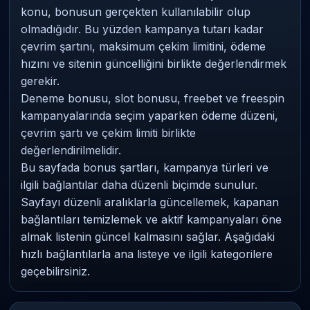
konu, bonusun gerçekten kullanılabilir olup
olmadığıdır. Bu yüzden kampanya tutarı kadar
çevrim şartını, maksimum çekim limitini, ödeme
hızını ve sitenin güncelliğini birlikte değerlendirmek
gerekir.
Deneme bonusu, slot bonusu, freebet ve freespin
kampanyalarında seçim yaparken ödeme düzeni,
çevrim şartı ve çekim limiti birlikte
değerlendirilmelidir.
Bu sayfada bonus şartları, kampanya türleri ve
ilgili bağlantılar daha düzenli biçimde sunulur.
Sayfayı düzenli aralıklarla güncellemek, kapanan
bağlantıları temizlemek ve aktif kampanyaları öne
almak listenin güncel kalmasını sağlar. Aşağıdaki
hızlı bağlantılarla ana listeye ve ilgili kategorilere
geçebilirsiniz.