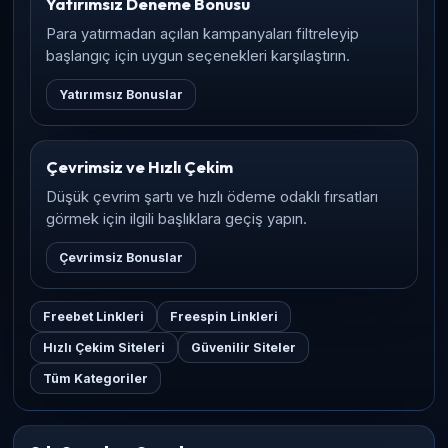
Yatırımsız Deneme Bonusu
Para yatırmadan açılan kampanyaları filtreleyip
başlangıç için uygun seçenekleri karşılaştırın.
Yatırımsız Bonuslar
Çevrimsiz ve Hızlı Çekim
Düşük çevrim şartı ve hızlı ödeme odaklı fırsatları
görmek için ilgili başlıklara geçiş yapın.
Çevrimsiz Bonuslar
Freebet Linkleri
Freespin Linkleri
Hızlı Çekim Siteleri
Güvenilir Siteler
Tüm Kategoriler