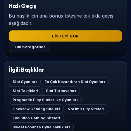
Hızlı Geçiş
Bu başlık için ana bonus listesine tek tıkla geçiş
aşağıdadır.
LISTEYI GÖR
Tüm Kategoriler
İlgili Başlıklar
Slot Oyunları
En Çok Kazandıran Slot Oyunları
Slot Taktikleri
Slot Turnuvaları
Pragmatic Play Siteleri ve Oyunları
Hacksaw Gaming Siteleri
NoLimit City Siteleri
Evolution Gaming Siteleri
Sweet Bonanza Oyna Taktikleri