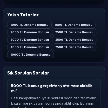
Yakın Tutarlar
1000 TL Deneme Bonusu
1500 TL Deneme Bonusu
2000 TL Deneme Bonusu
2500 TL Deneme Bonusu
3000 TL Deneme Bonusu
3500 TL Deneme Bonusu
4000 TL Deneme Bonusu
7500 TL Deneme Bonusu
10000 TL Deneme Bonusu
Sık Sorulan Sorular
5000 TL bonus gerçekten yatırımsız olabilir
mi?
Bazı kampanyalar üyelik sonrası doğrudan tanımlanır,
bazıları ise ilk yatırım sonrasında aktif olur. Bu ayrım