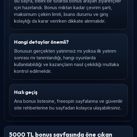
Bu sayfa, belirli bir tutarda bonus arayan ziyaretçiler
için hazırlandı. Bonus miktarı kadar çevrim şartı,
maksimum çekim limiti, lisans durumu ve giriş
kolaylığı da karar verirken dikkate alınmalıdır.
Hangi detaylar önemli?
Bonusun gerçekten yatırımsız mı yoksa ilk yatırım
sonrası mı tanımlandığı, hangi oyunlarda
kullanılabildiği ve kazançların nasıl çekildiği mutlaka
kontrol edilmelidir.
Hızlı geçiş
Ana bonus listesine, freespin sayfalarına ve güvenilir
site rehberlerine bu sayfadan kolayca ulaşabilirsiniz.
5000 TL bonus sayfasında öne çıkan