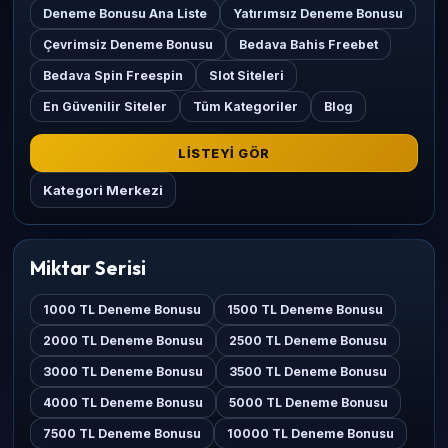
Deneme Bonusu Ana Liste
Yatırımsız Deneme Bonusu
Çevrimsiz Deneme Bonusu
Bedava Bahis Freebet
Bedava Spin Freespin
Slot Siteleri
En Güvenilir Siteler
Tüm Kategoriler
Blog
LISTEYI GÖR
Kategori Merkezi
Miktar Serisi
1000 TL Deneme Bonusu
1500 TL Deneme Bonusu
2000 TL Deneme Bonusu
2500 TL Deneme Bonusu
3000 TL Deneme Bonusu
3500 TL Deneme Bonusu
4000 TL Deneme Bonusu
5000 TL Deneme Bonusu
7500 TL Deneme Bonusu
10000 TL Deneme Bonusu