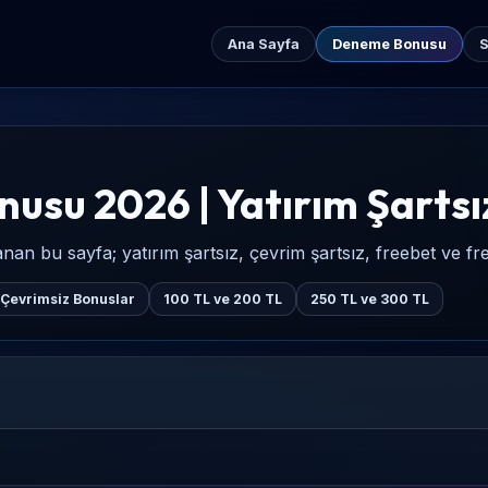
Ana Sayfa
Deneme Bonusu
S
su 2026 | Yatırım Şartsız
n bu sayfa; yatırım şartsız, çevrim şartsız, freebet ve free
Çevrimsiz Bonuslar
100 TL ve 200 TL
250 TL ve 300 TL