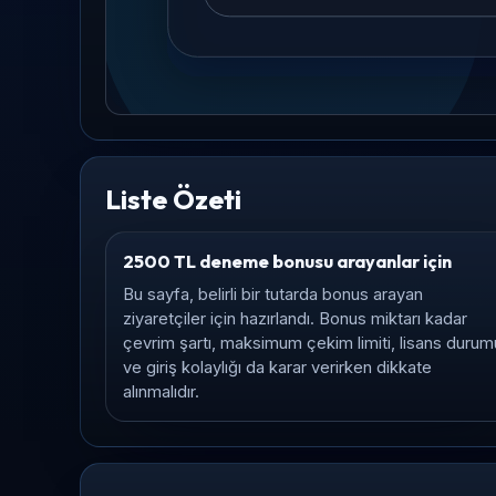
Liste Özeti
2500 TL deneme bonusu arayanlar için
Bu sayfa, belirli bir tutarda bonus arayan
ziyaretçiler için hazırlandı. Bonus miktarı kadar
çevrim şartı, maksimum çekim limiti, lisans durum
ve giriş kolaylığı da karar verirken dikkate
alınmalıdır.