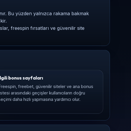
lanır. Bu yüzden yalnızca rakama bakmak
kir.
ar, freespin fırsatları ve güvenilir site
İlgili bonus sayfaları
Freespin, freebet, güvenilir siteler ve ana bonus
istesi arasındaki geçişler kullanıcıların doğru
seçimi daha hızlı yapmasına yardımcı olur.