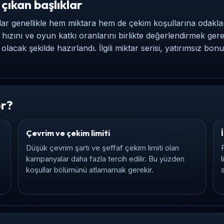
çıkan başlıklar
ılar genellikle hem miktara hem de çekim koşullarına odak
e hızını ve oyun katkı oranlarını birlikte değerlendirmek gere
ak şekilde hazırlandı. İlgili miktar serisi, yatırımsız bonusl
or?
Çevrim ve çekim limiti
Düşük çevrim şartı ve şeffaf çekim limiti olan
kampanyalar daha fazla tercih edilir. Bu yüzden
l
koşullar bölümünü atlamamak gerekir.