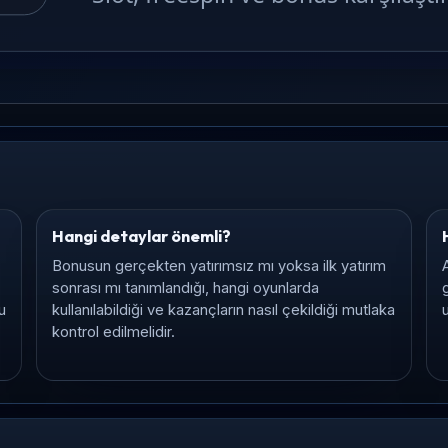
Hangi detaylar önemli?
Bonusun gerçekten yatırımsız mı yoksa ilk yatırım
sonrası mı tanımlandığı, hangi oyunlarda
u
kullanılabildiği ve kazançların nasıl çekildiği mutlaka
u
kontrol edilmelidir.