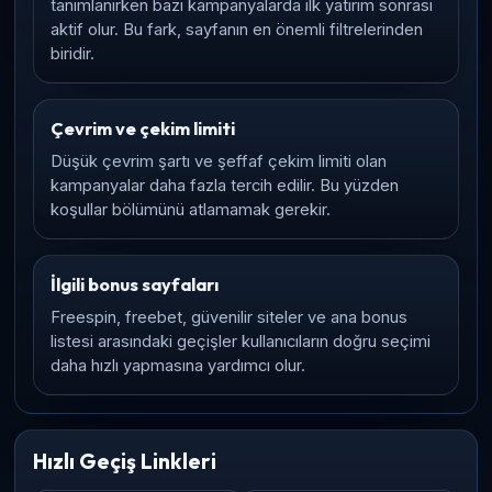
tanımlanırken bazı kampanyalarda ilk yatırım sonrası
aktif olur. Bu fark, sayfanın en önemli filtrelerinden
biridir.
Çevrim ve çekim limiti
Düşük çevrim şartı ve şeffaf çekim limiti olan
kampanyalar daha fazla tercih edilir. Bu yüzden
koşullar bölümünü atlamamak gerekir.
İlgili bonus sayfaları
Freespin, freebet, güvenilir siteler ve ana bonus
listesi arasındaki geçişler kullanıcıların doğru seçimi
daha hızlı yapmasına yardımcı olur.
Hızlı Geçiş Linkleri