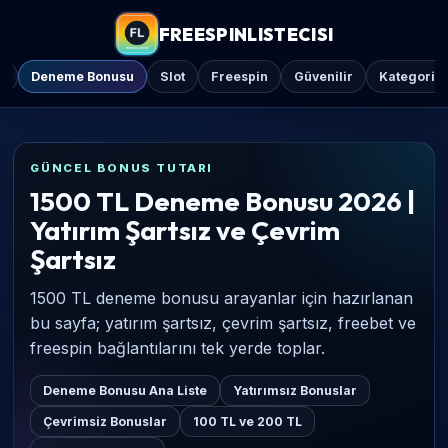
FREESPINLISTECISI
a
Deneme Bonusu
Slot
Freespin
Güvenilir
Kategorile
GÜNCEL BONUS TUTARI
1500 TL Deneme Bonusu 2026 |
Yatırım Şartsız ve Çevrim
Şartsız
1500 TL deneme bonusu arayanlar için hazırlanan
bu sayfa; yatırım şartsız, çevrim şartsız, freebet ve
freespin bağlantılarını tek yerde toplar.
Deneme Bonusu Ana Liste
Yatırımsız Bonuslar
Çevrimsiz Bonuslar
100 TL ve 200 TL