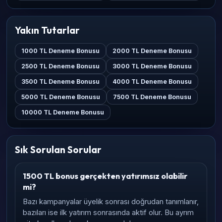
Yakın Tutarlar
1000 TL Deneme Bonusu
2000 TL Deneme Bonusu
2500 TL Deneme Bonusu
3000 TL Deneme Bonusu
3500 TL Deneme Bonusu
4000 TL Deneme Bonusu
5000 TL Deneme Bonusu
7500 TL Deneme Bonusu
10000 TL Deneme Bonusu
Sık Sorulan Sorular
1500 TL bonus gerçekten yatırımsız olabilir
mi?
Bazı kampanyalar üyelik sonrası doğrudan tanımlanır,
bazıları ise ilk yatırım sonrasında aktif olur. Bu ayrım