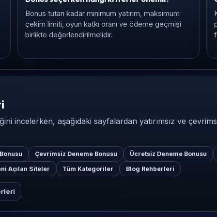
Bonus tutarı kadar minimum yatırım, maksimum
çekim limiti, oyun katkı oranı ve ödeme geçmişi
p
birlikte değerlendirilmelidir.
f
i
iğini incelerken, aşağıdaki sayfalardan yatırımsız ve çevrims
 Bonusu
Çevrimsiz Deneme Bonusu
Ücretsiz Deneme Bonusu
ni Açılan Siteler
Tüm Kategoriler
Blog Rehberleri
rleri