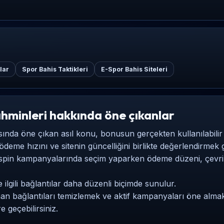
lar
Spor Bahis Taktikleri
E-Spor Bahis Siteleri
ahminleri hakkında öne çıkanlar
sında öne çıkan asıl konu, bonusun gerçekten kullanılabili
deme hızını ve sitenin güncelliğini birlikte değerlendirmek g
in kampanyalarında seçim yaparken ödeme düzeni, çevrim şa
ilgili bağlantılar daha düzenli biçimde sunulur.
an bağlantıları temizlemek ve aktif kampanyaları öne almak 
re geçebilirsiniz.