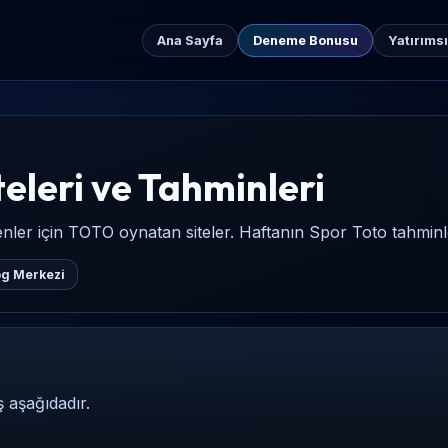
Ana Sayfa
Deneme Bonusu
Yatırıms
eleri ve Tahminleri
nler için TOTO oynatan siteler. Haftanın Spor Toto tahminle
og Merkezi
ş aşağıdadır.