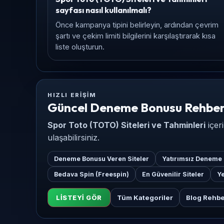
sayfası nasıl kullanılmalı?
Önce kampanya tipini belirleyin, ardından çevrim
şartı ve çekim limiti bilgilerini karşılaştırarak kısa
liste oluşturun.
HIZLI ERIŞIM
Güncel Deneme Bonusu Rehber
Spor Toto (TOTO) Siteleri ve Tahminleri
içer
ulaşabilirsiniz.
Deneme Bonusu Veren Siteler
Yatırımsız Deneme
Bedava Spin (Freespin)
En Güvenilir Siteler
Ye
Tüm Kategoriler
Blog Rehbe
LISTEYI GÖR