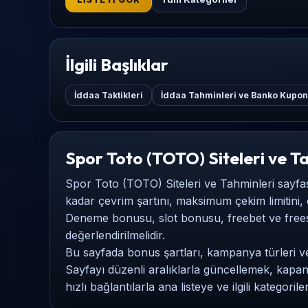
İlgili Başlıklar
İddaa Taktikleri
İddaa Tahminleri ve Banko Kupon
Spor Toto (TOTO) Siteleri ve T
Spor Toto (TOTO) Siteleri ve Tahminleri sayfa
kadar çevrim şartını, maksimum çekim limitini, ö
Deneme bonusu, slot bonusu, freebet ve freesp
değerlendirilmelidir.
Bu sayfada bonus şartları, kampanya türleri ve 
Sayfayı düzenli aralıklarla güncellemek, kapan
hızlı bağlantılarla ana listeye ve ilgili kategorile