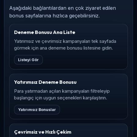
Aşağıdaki bağlantılardan en çok ziyaret edilen
bonus sayfalarına hızlıca geçebilirsiniz.
Deneme Bonusu Ana Liste
Yatırımsız ve çevrimsiz kampanyaları tek sayfada
görmek için ana deneme bonusu listesine gidin.
Listeyi Gör
Yatırımsız Deneme Bonusu
Para yatırmadan açılan kampanyaları filtreleyip
başlangıç için uygun seçenekleri karşılaştırın.
Yatırımsız Bonuslar
Çevrimsiz ve Hızlı Çekim