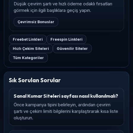
Düşük çevrim şartı ve hızlı ödeme odaklı fırsatları
görmek için ilgili başlıklara geçiş yapın.
Çevrimsiz Bonuslar
Freebet Linkleri
Freespin Linkleri
Hızlı Çekim Siteleri
Güvenilir Siteler
Tüm Kategoriler
Sık Sorulan Sorular
Sanal Kumar Siteleri sayfası nasıl kullanılmalı?
Önce kampanya tipini belirleyin, ardından çevrim
şartı ve çekim limiti bilgilerini karşılaştırarak kısa liste
oluşturun.