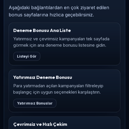
Aşağıdaki bağlantılardan en çok ziyaret edilen
bonus sayfalarına hızlıca geçebilirsiniz.
Deneme Bonusu Ana Liste
Yatırımsız ve çevrimsiz kampanyaları tek sayfada
görmek için ana deneme bonusu listesine gidin.
Listeyi Gör
Yatırımsız Deneme Bonusu
Para yatırmadan açılan kampanyaları filtreleyip
başlangıç için uygun seçenekleri karşılaştırın.
Yatırımsız Bonuslar
Çevrimsiz ve Hızlı Çekim