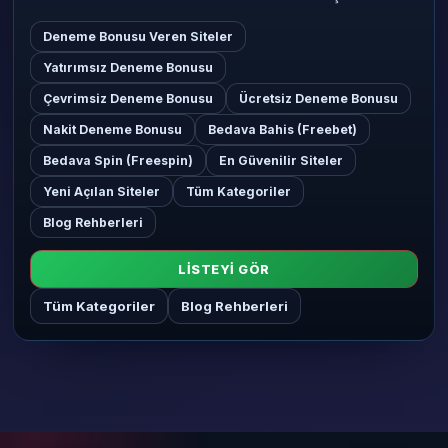
Deneme Bonusu Veren Siteler
Yatırımsız Deneme Bonusu
Çevrimsiz Deneme Bonusu
Ücretsiz Deneme Bonusu
Nakit Deneme Bonusu
Bedava Bahis (Freebet)
Bedava Spin (Freespin)
En Güvenilir Siteler
Yeni Açılan Siteler
Tüm Kategoriler
Blog Rehberleri
LISTEYI GÖR
Tüm Kategoriler
Blog Rehberleri