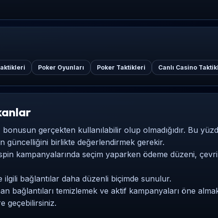
aktikleri
Poker Oyunları
Poker Taktikleri
Canlı Casino Taktik
kanlar
 bonusun gerçekten kullanılabilir olup olmadığıdır. Bu yüz
 güncelliğini birlikte değerlendirmek gerekir.
in kampanyalarında seçim yaparken ödeme düzeni, çevrim şa
ilgili bağlantılar daha düzenli biçimde sunulur.
an bağlantıları temizlemek ve aktif kampanyaları öne almak 
re geçebilirsiniz.