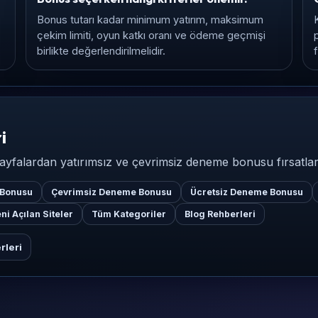
Bonus tutarı kadar minimum yatırım, maksimum
çekim limiti, oyun katkı oranı ve ödeme geçmişi
p
birlikte değerlendirilmelidir.
f
i
sayfalardan yatırımsız ve çevrimsiz deneme bonusu fırsatlarına
 Bonusu
Çevrimsiz Deneme Bonusu
Ücretsiz Deneme Bonusu
ni Açılan Siteler
Tüm Kategoriler
Blog Rehberleri
rleri