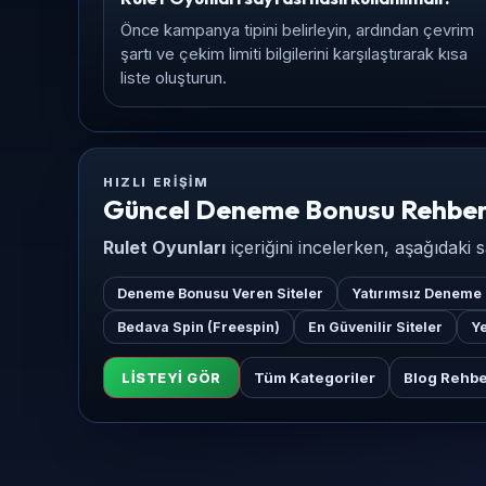
Önce kampanya tipini belirleyin, ardından çevrim
şartı ve çekim limiti bilgilerini karşılaştırarak kısa
liste oluşturun.
HIZLI ERIŞIM
Güncel Deneme Bonusu Rehber
Rulet Oyunları
içeriğini incelerken, aşağıdaki 
Deneme Bonusu Veren Siteler
Yatırımsız Deneme
Bedava Spin (Freespin)
En Güvenilir Siteler
Ye
Tüm Kategoriler
Blog Rehbe
LISTEYI GÖR