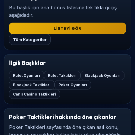
Bu başlık için ana bonus listesine tek tıkla geçiş
aşağıdadır.
LISTEYI GÖR
Tüm Kategoriler
İlgili Başlıklar
Rulet Oyunları
Rulet Taktikleri
Blackjack Oyunları
Blackjack Taktikleri
Poker Oyunları
Canlı Casino Taktikleri
Poker Taktikleri hakkında öne çıkanlar
Poker Taktikleri sayfasında öne çıkan asıl konu,
bonusun gerçekten kullanılabilir olup olmadığıdır.