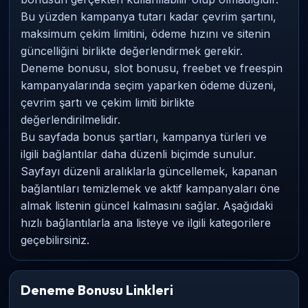
Bu yüzden kampanya tutarı kadar çevrim şartını,
maksimum çekim limitini, ödeme hızını ve sitenin
güncelliğini birlikte değerlendirmek gerekir.
Deneme bonusu, slot bonusu, freebet ve freespin
kampanyalarında seçim yaparken ödeme düzeni,
çevrim şartı ve çekim limiti birlikte
değerlendirilmelidir.
Bu sayfada bonus şartları, kampanya türleri ve
ilgili bağlantılar daha düzenli biçimde sunulur.
Sayfayı düzenli aralıklarla güncellemek, kapanan
bağlantıları temizlemek ve aktif kampanyaları öne
almak listenin güncel kalmasını sağlar. Aşağıdaki
hızlı bağlantılarla ana listeye ve ilgili kategorilere
geçebilirsiniz.
Deneme Bonusu Linkleri