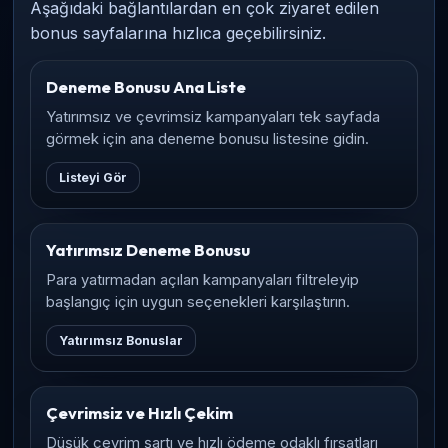
Aşağıdaki bağlantılardan en çok ziyaret edilen
bonus sayfalarına hızlıca geçebilirsiniz.
Deneme Bonusu Ana Liste
Yatırımsız ve çevrimsiz kampanyaları tek sayfada
görmek için ana deneme bonusu listesine gidin.
Listeyi Gör
Yatırımsız Deneme Bonusu
Para yatırmadan açılan kampanyaları filtreleyip
başlangıç için uygun seçenekleri karşılaştırın.
Yatırımsız Bonuslar
Çevrimsiz ve Hızlı Çekim
Düşük çevrim şartı ve hızlı ödeme odaklı fırsatları