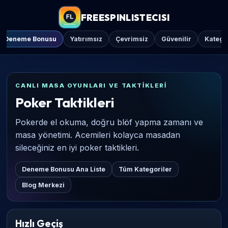
FREESPINLISTECISI
Deneme Bonusu
Yatırımsız
Çevrimsiz
Güvenilir
Katego
CANLI MASA OYUNLARI VE TAKTİKLERİ
Poker Taktikleri
Pokerde el okuma, doğru blöf yapma zamanı ve
masa yönetimi. Acemileri kolayca masadan
sileceğiniz en iyi poker taktikleri.
Deneme Bonusu Ana Liste
Tüm Kategoriler
Blog Merkezi
Hızlı Geçiş