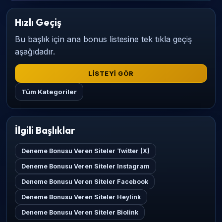
Hızlı Geçiş
Bu başlık için ana bonus listesine tek tıkla geçiş
aşağıdadır.
LISTEYI GÖR
Tüm Kategoriler
İlgili Başlıklar
Deneme Bonusu Veren Siteler Twitter (X)
Deneme Bonusu Veren Siteler Instagram
Deneme Bonusu Veren Siteler Facebook
Deneme Bonusu Veren Siteler Heylink
Deneme Bonusu Veren Siteler Biolink