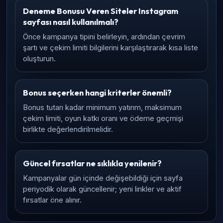
Deneme Bonusu Veren Siteler Instagram
sayfası nasıl kullanılmalı?
Önce kampanya tipini belirleyin, ardından çevrim
şartı ve çekim limiti bilgilerini karşılaştırarak kısa liste
oluşturun.
Bonus seçerken hangi kriterler önemli?
Bonus tutarı kadar minimum yatırım, maksimum
çekim limiti, oyun katkı oranı ve ödeme geçmişi
birlikte değerlendirilmelidir.
Güncel fırsatlar ne sıklıkla yenilenir?
Kampanyalar gün içinde değişebildiği için sayfa
periyodik olarak güncellenir; yeni linkler ve aktif
fırsatlar öne alınır.