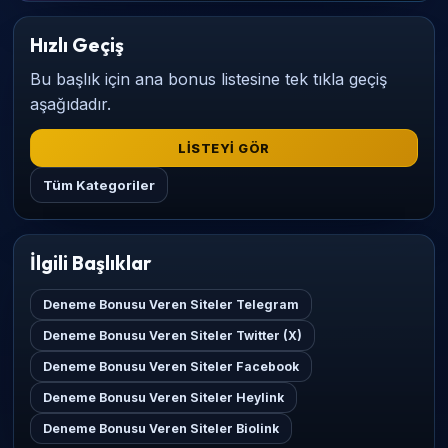
Hızlı Geçiş
Bu başlık için ana bonus listesine tek tıkla geçiş
aşağıdadır.
LISTEYI GÖR
Tüm Kategoriler
İlgili Başlıklar
Deneme Bonusu Veren Siteler Telegram
Deneme Bonusu Veren Siteler Twitter (X)
Deneme Bonusu Veren Siteler Facebook
Deneme Bonusu Veren Siteler Heylink
Deneme Bonusu Veren Siteler Biolink