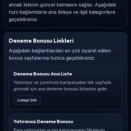
almak listenin güncel kalmasını sağlar. Aşağıdaki
hızlı bağlantılarla ana listeye ve ilgili kategorilere
geçebilirsiniz.
Deneme Bonusu Linkleri
Aşağıdaki bağlantılardan en çok ziyaret edilen
bonus sayfalarına hızlıca geçebilirsiniz.
Deneme Bonusu Ana Liste
Yatırımsız ve çevrimsiz kampanyaları tek sayfada
görmek için ana deneme bonusu listesine gidin.
Listeyi Gör
Yatırımsız Deneme Bonusu
Para yatırmadan açılan kampanyaları filtreleyip