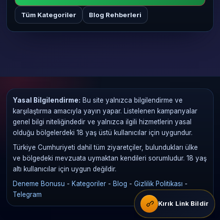
Tüm Kategoriler
Blog Rehberleri
Yasal Bilgilendirme:
Bu site yalnızca bilgilendirme ve
karşılaştırma amacıyla yayın yapar. Listelenen kampanyalar
genel bilgi niteliğindedir ve yalnızca ilgili hizmetlerin yasal
olduğu bölgelerdeki 18 yaş üstü kullanıcılar için uygundur.
Türkiye Cumhuriyeti dahil tüm ziyaretçiler, bulundukları ülke
ve bölgedeki mevzuata uymaktan kendileri sorumludur. 18 yaş
altı kullanıcılar için uygun değildir.
Deneme Bonusu
-
Kategoriler
-
Blog
-
Gizlilik Politikası
-
Telegram
Kırık Link Bildir