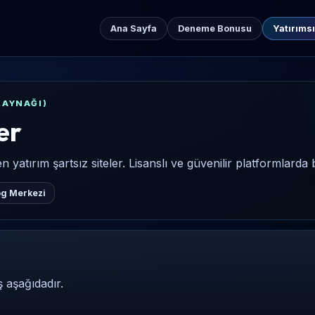
Ana Sayfa
Deneme Bonusu
Yatırıms
KAYNAĞI)
er
 yatırım şartsız siteler. Lisanslı ve güvenilir platformlar
og Merkezi
ş aşağıdadır.