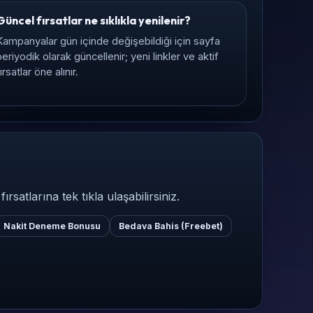
Güncel fırsatlar ne sıklıkla yenilenir?
Kampanyalar gün içinde değişebildiği için sayfa
eriyodik olarak güncellenir; yeni linkler ve aktif
ırsatlar öne alınır.
satlarına tek tıkla ulaşabilirsiniz.
Nakit Deneme Bonusu
Bedava Bahis (Freebet)