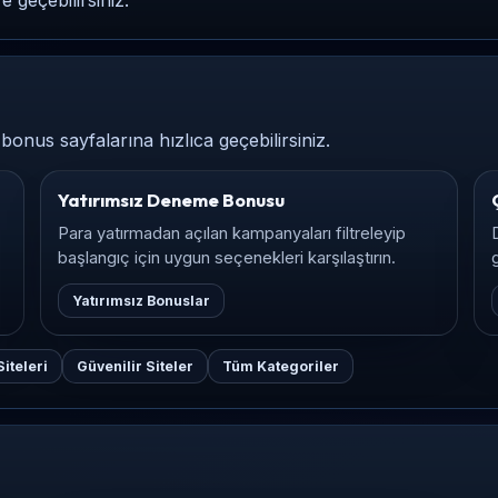
re geçebilirsiniz.
bonus sayfalarına hızlıca geçebilirsiniz.
Yatırımsız Deneme Bonusu
Para yatırmadan açılan kampanyaları filtreleyip
başlangıç için uygun seçenekleri karşılaştırın.
g
Yatırımsız Bonuslar
Siteleri
Güvenilir Siteler
Tüm Kategoriler