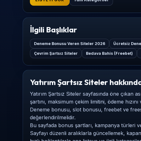
İlgili Başlıklar
Deneme Bonusu Veren Siteler 2026
Ücretsiz Den
Çevrim Şartsız Siteler
Bedava Bahis (Freebet)
Yatırım Şartsız Siteler hakkınd
Yatırım Şartsız Siteler sayfasında öne çıkan a
şartını, maksimum çekim limitini, ödeme hızını v
Deneme bonusu, slot bonusu, freebet ve freesp
değerlendirilmelidir.
Bu sayfada bonus şartları, kampanya türleri ve 
Sayfayı düzenli aralıklarla güncellemek, kapan