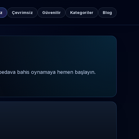
ız
Çevrimsiz
Güvenilir
Kategoriler
Blog
da bedava bahis oynamaya hemen başlayın.