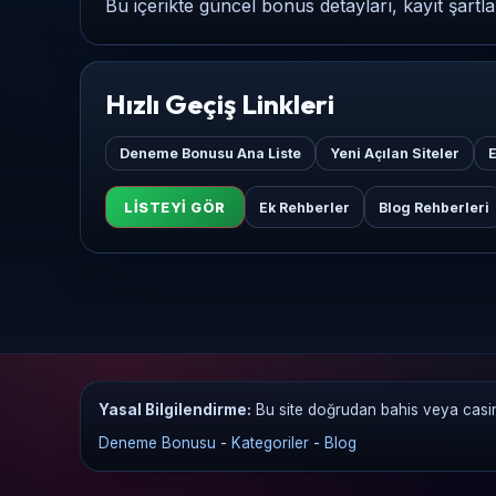
Bu içerikte güncel bonus detayları, kayıt şart
Hızlı Geçiş Linkleri
Deneme Bonusu Ana Liste
Yeni Açılan Siteler
E
LISTEYI GÖR
Ek Rehberler
Blog Rehberleri
Yasal Bilgilendirme:
Bu site doğrudan bahis veya casino
Deneme Bonusu
-
Kategoriler
-
Blog