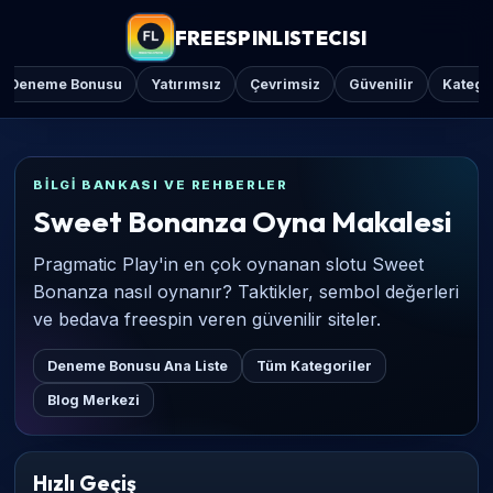
FREESPINLISTECISI
Deneme Bonusu
Yatırımsız
Çevrimsiz
Güvenilir
Katego
BİLGİ BANKASI VE REHBERLER
Sweet Bonanza Oyna Makalesi
Pragmatic Play'in en çok oynanan slotu Sweet
Bonanza nasıl oynanır? Taktikler, sembol değerleri
ve bedava freespin veren güvenilir siteler.
Deneme Bonusu Ana Liste
Tüm Kategoriler
Blog Merkezi
Hızlı Geçiş