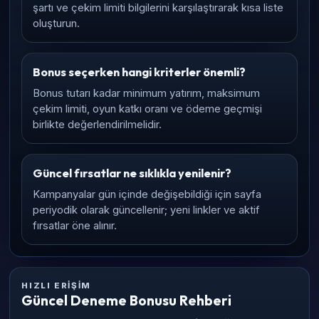
şartı ve çekim limiti bilgilerini karşılaştırarak kısa liste
oluşturun.
Bonus seçerken hangi kriterler önemli?
Bonus tutarı kadar minimum yatırım, maksimum
çekim limiti, oyun katkı oranı ve ödeme geçmişi
birlikte değerlendirilmelidir.
Güncel fırsatlar ne sıklıkla yenilenir?
Kampanyalar gün içinde değişebildiği için sayfa
periyodik olarak güncellenir; yeni linkler ve aktif
fırsatlar öne alınır.
HIZLI ERIŞIM
Güncel Deneme Bonusu Rehberi