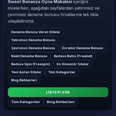
Sweet Bonanza Oyna Makalesi
içeriğini
incelerken, aşağıdaki sayfalardan yatırımsız ve
çevrimsiz deneme bonusu fırsatlarına tek tıkla
ulaşabilirsiniz.
Deneme Bonusu Veren Siteler
Yatırımsız Deneme Bonusu
Çevrimsiz Deneme Bonusu
Ücretsiz Deneme Bonusu
Nakit Deneme Bonusu
Bedava Bahis (Freebet)
Bedava Spin (Freespin)
En Güvenilir Siteler
Yeni Açılan Siteler
Tüm Kategoriler
Blog Rehberleri
LISTEYI GÖR
Tüm Kategoriler
Blog Rehberleri