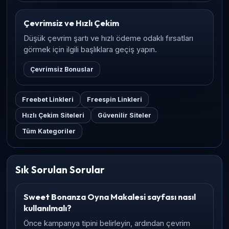
Çevrimsiz ve Hızlı Çekim
Düşük çevrim şartı ve hızlı ödeme odaklı fırsatları
görmek için ilgili başlıklara geçiş yapın.
Çevrimsiz Bonuslar
Freebet Linkleri
Freespin Linkleri
Hızlı Çekim Siteleri
Güvenilir Siteler
Tüm Kategoriler
Sık Sorulan Sorular
Sweet Bonanza Oyna Makalesi sayfası nasıl
kullanılmalı?
Önce kampanya tipini belirleyin, ardından çevrim