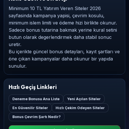
Minimum 10 TL Yatırım Veren Siteler 2026
sayfasinda kampanya yapisi, çevrim kosulu,
minimum islem limiti ve ödeme hizi birlikte okunur.
Sadece bonus tutarina bakmak yerine kural setini
butun olarak degerlendirmek daha stabil sonuc
uretir.
Bu içerikte güncel bonus detayları, kayıt şartları ve
öne çıkan kampanyalar daha okunur bir yapıda
sunulur.
Hızlı Geçiş Linkleri
Deneme Bonusu Ana Liste
Yeni Açılan Siteler
En Güvenilir Siteler
Hızlı Çekim Odeyen Siteler
Bonus Çevrim Şartı Nedir?