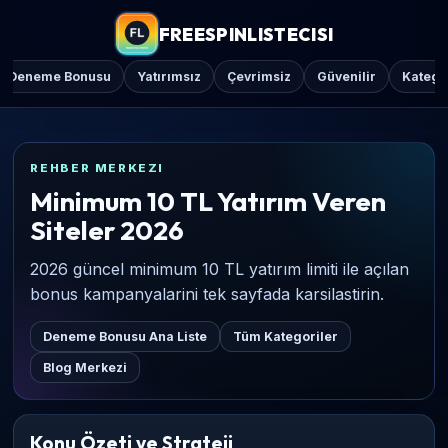
FREESPINLISTECISI
Deneme Bonusu
Yatırımsız
Çevrimsiz
Güvenilir
Katego
REHBER MERKEZI
Minimum 10 TL Yatırım Veren
Siteler 2026
2026 güncel minimum 10 TL yatırım limiti ile açılan
bonus kampanyalarini tek sayfada karsilastirin.
Deneme Bonusu Ana Liste
Tüm Kategoriler
Blog Merkezi
Konu Özeti ve Strateji