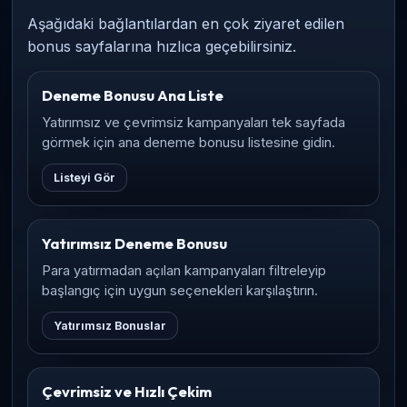
Aşağıdaki bağlantılardan en çok ziyaret edilen
bonus sayfalarına hızlıca geçebilirsiniz.
Deneme Bonusu Ana Liste
Yatırımsız ve çevrimsiz kampanyaları tek sayfada
görmek için ana deneme bonusu listesine gidin.
Listeyi Gör
Yatırımsız Deneme Bonusu
Para yatırmadan açılan kampanyaları filtreleyip
başlangıç için uygun seçenekleri karşılaştırın.
Yatırımsız Bonuslar
Çevrimsiz ve Hızlı Çekim