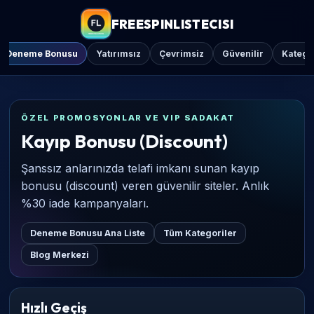
FREESPINLISTECISI
Deneme Bonusu
Yatırımsız
Çevrimsiz
Güvenilir
Katego
ÖZEL PROMOSYONLAR VE VIP SADAKAT
Kayıp Bonusu (Discount)
Şanssız anlarınızda telafi imkanı sunan kayıp
bonusu (discount) veren güvenilir siteler. Anlık
%30 iade kampanyaları.
Deneme Bonusu Ana Liste
Tüm Kategoriler
Blog Merkezi
Hızlı Geçiş