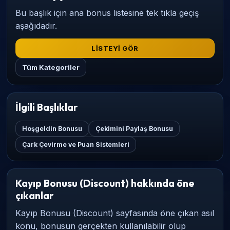
Bu başlık için ana bonus listesine tek tıkla geçiş
aşağıdadır.
LISTEYI GÖR
Tüm Kategoriler
İlgili Başlıklar
Hoşgeldin Bonusu
Çekimini Paylaş Bonusu
Çark Çevirme ve Puan Sistemleri
Kayıp Bonusu (Discount) hakkında öne
çıkanlar
Kayıp Bonusu (Discount) sayfasında öne çıkan asıl
konu, bonusun gerçekten kullanılabilir olup