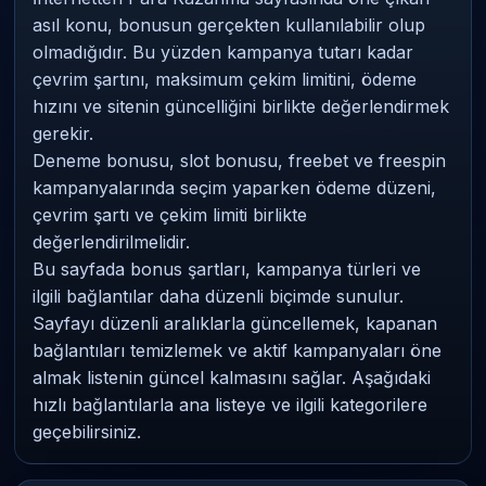
asıl konu, bonusun gerçekten kullanılabilir olup
olmadığıdır. Bu yüzden kampanya tutarı kadar
çevrim şartını, maksimum çekim limitini, ödeme
hızını ve sitenin güncelliğini birlikte değerlendirmek
gerekir.
Deneme bonusu, slot bonusu, freebet ve freespin
kampanyalarında seçim yaparken ödeme düzeni,
çevrim şartı ve çekim limiti birlikte
değerlendirilmelidir.
Bu sayfada bonus şartları, kampanya türleri ve
ilgili bağlantılar daha düzenli biçimde sunulur.
Sayfayı düzenli aralıklarla güncellemek, kapanan
bağlantıları temizlemek ve aktif kampanyaları öne
almak listenin güncel kalmasını sağlar. Aşağıdaki
hızlı bağlantılarla ana listeye ve ilgili kategorilere
geçebilirsiniz.