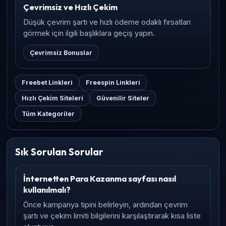
Çevrimsiz ve Hızlı Çekim
Düşük çevrim şartı ve hızlı ödeme odaklı fırsatları
görmek için ilgili başlıklara geçiş yapın.
Çevrimsiz Bonuslar
Freebet Linkleri
Freespin Linkleri
Hızlı Çekim Siteleri
Güvenilir Siteler
Tüm Kategoriler
Sık Sorulan Sorular
İnternetten Para Kazanma sayfası nasıl
kullanılmalı?
Önce kampanya tipini belirleyin, ardından çevrim
şartı ve çekim limiti bilgilerini karşılaştırarak kısa liste