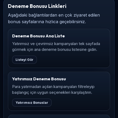
Deneme Bonusu Linkleri
Aşağıdaki bağlantılardan en çok ziyaret edilen
bonus sayfalarına hızlıca geçebilirsiniz.
Deneme Bonusu Ana Liste
Yatırımsız ve çevrimsiz kampanyaları tek sayfada
görmek için ana deneme bonusu listesine gidin.
Listeyi Gör
Yatırımsız Deneme Bonusu
Para yatırmadan açılan kampanyaları filtreleyip
başlangıç için uygun seçenekleri karşılaştırın.
Yatırımsız Bonuslar