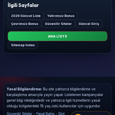
İlgili Sayfalar
2026 Güncel Liste
Yatırımsız Bonus
Çevrimsiz Bonus
Güvenilir Siteler
Güncel Giriş
ANA LISTE
Sitemap Index
Yasal Bilgilendirme:
Bu site yalnızca bilgilendirme ve
karşılaştırma amacıyla yayın yapar. Listelenen kampanyalar
genel bilgi niteliğindedir ve yalnızca ilgili hizmetlerin yasal
olduğu bölgelerdeki 18 yaş üstü kullanıcılar için uygundur.
Güvenilir Siteler
-
Yasal Bahis
-
Slot