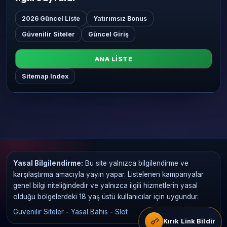
2026 Güncel Liste
Yatırımsız Bonus
Güvenilir Siteler
Güncel Giriş
ANA LISTE
Sitemap Index
Yasal Bilgilendirme:
Bu site yalnızca bilgilendirme ve
karşılaştırma amacıyla yayın yapar. Listelenen kampanyalar
genel bilgi niteliğindedir ve yalnızca ilgili hizmetlerin yasal
olduğu bölgelerdeki 18 yaş üstü kullanıcılar için uygundur.
Güvenilir Siteler
-
Yasal Bahis
-
Slot
Kırık Link Bildir