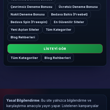
Çevrimsiz Deneme Bonusu
Ücretsiz Deneme Bonusu
Nakit Deneme Bonusu
Bedava Bahis (Freebet)
Bedava Spin (Freespin)
En Güvenilir Siteler
Yeni Açılan Siteler
Tüm Kategoriler
Blog Rehberleri
LISTEYI GÖR
Tüm Kategoriler
Blog Rehberleri
Yasal Bilgilendirme:
Bu site yalnızca bilgilendirme ve
karşılaştırma amacıyla yayın yapar. Listelenen kampanyalar