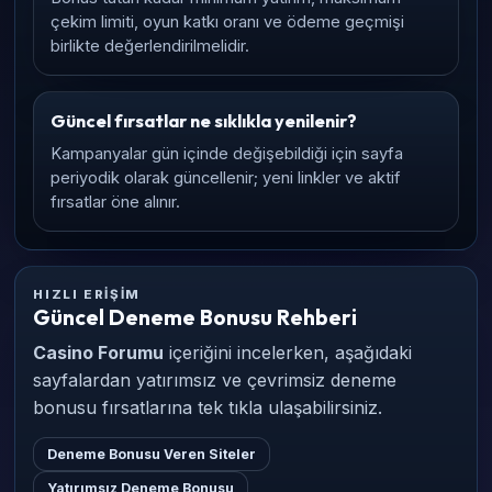
çekim limiti, oyun katkı oranı ve ödeme geçmişi
birlikte değerlendirilmelidir.
Güncel fırsatlar ne sıklıkla yenilenir?
Kampanyalar gün içinde değişebildiği için sayfa
periyodik olarak güncellenir; yeni linkler ve aktif
fırsatlar öne alınır.
HIZLI ERIŞIM
Güncel Deneme Bonusu Rehberi
Casino Forumu
içeriğini incelerken, aşağıdaki
sayfalardan yatırımsız ve çevrimsiz deneme
bonusu fırsatlarına tek tıkla ulaşabilirsiniz.
Deneme Bonusu Veren Siteler
Yatırımsız Deneme Bonusu