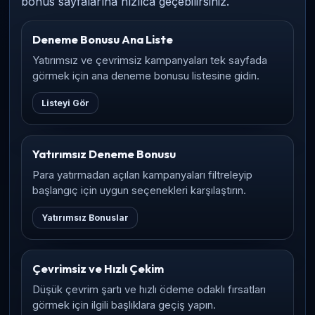
bonus sayfalarına hızlıca geçebilirsiniz.
Deneme Bonusu Ana Liste
Yatırımsız ve çevrimsiz kampanyaları tek sayfada
görmek için ana deneme bonusu listesine gidin.
Listeyi Gör
Yatırımsız Deneme Bonusu
Para yatırmadan açılan kampanyaları filtreleyip
başlangıç için uygun seçenekleri karşılaştırın.
Yatırımsız Bonuslar
Çevrimsiz ve Hızlı Çekim
Düşük çevrim şartı ve hızlı ödeme odaklı fırsatları
görmek için ilgili başlıklara geçiş yapın.