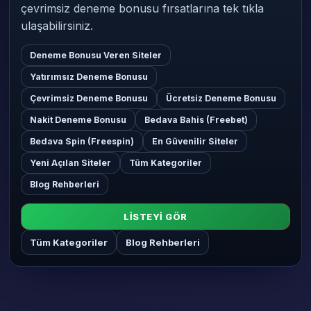
çevrimsiz deneme bonusu fırsatlarına tek tıkla
ulaşabilirsiniz.
Deneme Bonusu Veren Siteler
Yatırımsız Deneme Bonusu
Çevrimsiz Deneme Bonusu
Ücretsiz Deneme Bonusu
Nakit Deneme Bonusu
Bedava Bahis (Freebet)
Bedava Spin (Freespin)
En Güvenilir Siteler
Yeni Açılan Siteler
Tüm Kategoriler
Blog Rehberleri
LISTEYI GÖR
Tüm Kategoriler
Blog Rehberleri