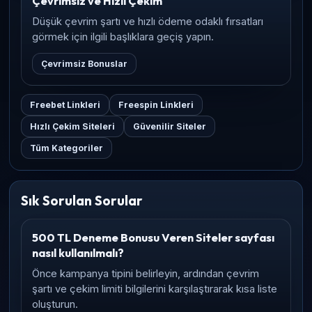
Çevrimsiz ve Hızlı Çekim
Düşük çevrim şartı ve hızlı ödeme odaklı fırsatları
görmek için ilgili başlıklara geçiş yapın.
Çevrimsiz Bonuslar
Freebet Linkleri
Freespin Linkleri
Hızlı Çekim Siteleri
Güvenilir Siteler
Tüm Kategoriler
Sık Sorulan Sorular
500 TL Deneme Bonusu Veren Siteler sayfası
nasıl kullanılmalı?
Önce kampanya tipini belirleyin, ardından çevrim
şartı ve çekim limiti bilgilerini karşılaştırarak kısa liste
oluşturun.