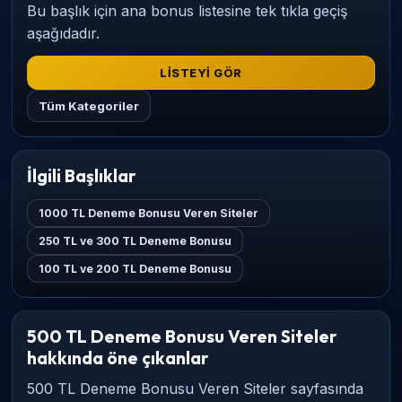
Bu başlık için ana bonus listesine tek tıkla geçiş
aşağıdadır.
LISTEYI GÖR
Tüm Kategoriler
İlgili Başlıklar
1000 TL Deneme Bonusu Veren Siteler
250 TL ve 300 TL Deneme Bonusu
100 TL ve 200 TL Deneme Bonusu
500 TL Deneme Bonusu Veren Siteler
hakkında öne çıkanlar
500 TL Deneme Bonusu Veren Siteler sayfasında