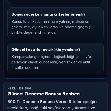
Bonus seçerken hangi kriterler önemli?
Bonus tutarı kadar minimum yatırım, maksimum
çekim limiti, oyun katkı oranı ve ödeme geçmişi
birlikte değerlendirilmelidir.
Güncel fırsatlar ne sıklıkla yenilenir?
Kampanyalar gün içinde değişebildiği için sayfa
periyodik olarak güncellenir; yeni linkler ve aktif
fırsatlar öne alınır.
HIZLI ERIŞIM
Güncel Deneme Bonusu Rehberi
500 TL Deneme Bonusu Veren Siteler
içeriğini
incelerken, aşağıdaki sayfalardan yatırımsız ve