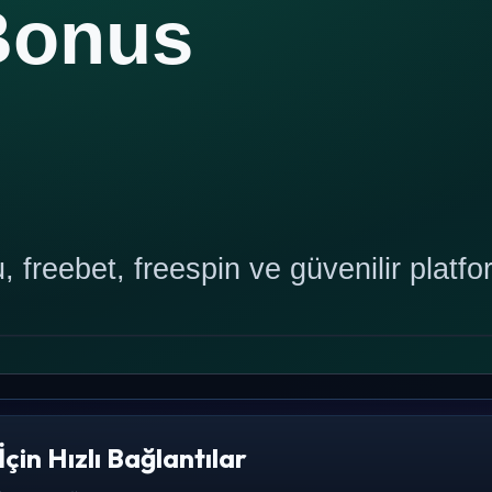
İçin Hızlı Bağlantılar