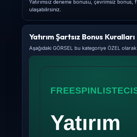
Yatırımsız deneme bonusu, çevrimsiz bonus, fre
ulaşabilirsiniz.
Yatırım Şartsız Bonus Kuralları
Aşağıdaki GÖRSEL bu kategoriye ÖZEL olarak H