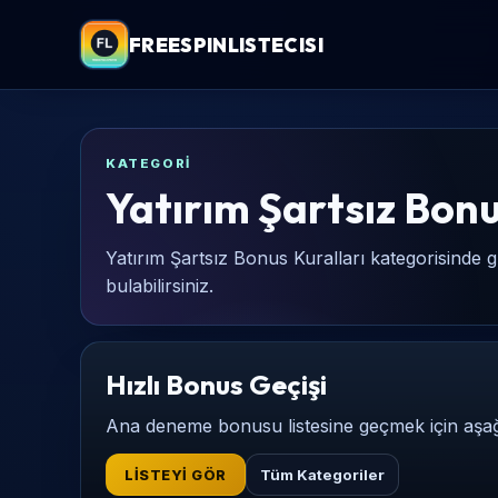
FREESPINLISTECISI
KATEGORI
Yatırım Şartsız Bonu
Yatırım Şartsız Bonus Kuralları kategorisinde g
bulabilirsiniz.
Hızlı Bonus Geçişi
Ana deneme bonusu listesine geçmek için aşağı
Tüm Kategoriler
LISTEYI GÖR