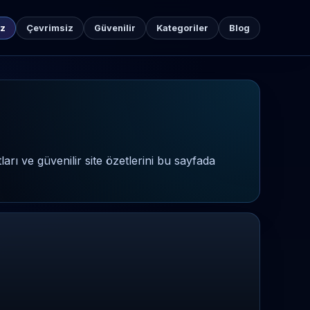
ız
Çevrimsiz
Güvenilir
Kategoriler
Blog
rı ve güvenilir site özetlerini bu sayfada