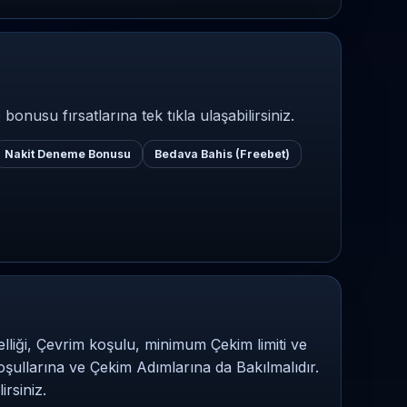
onusu fırsatlarına tek tıkla ulaşabilirsiniz.
Nakit Deneme Bonusu
Bedava Bahis (Freebet)
elliği, Çevrim koşulu, minimum Çekim limiti ve
llarına ve Çekim Adımlarına da Bakılmalıdır.
irsiniz.