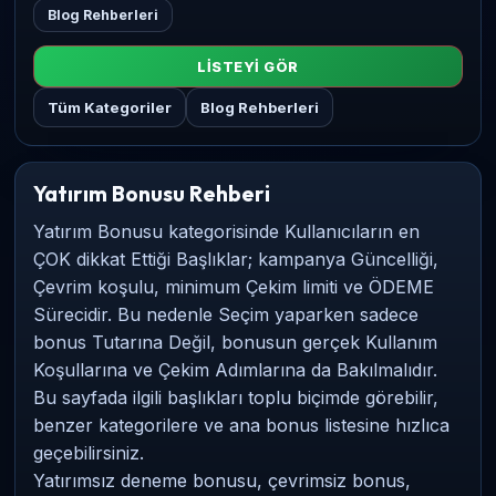
Blog Rehberleri
LISTEYI GÖR
Tüm Kategoriler
Blog Rehberleri
Yatırım Bonusu Rehberi
Yatırım Bonusu kategorisinde Kullanıcıların en
ÇOK dikkat Ettiği Başlıklar; kampanya Güncelliği,
Çevrim koşulu, minimum Çekim limiti ve ÖDEME
Sürecidir. Bu nedenle Seçim yaparken sadece
bonus Tutarına Değil, bonusun gerçek Kullanım
Koşullarına ve Çekim Adımlarına da Bakılmalıdır.
Bu sayfada ilgili başlıkları toplu biçimde görebilir,
benzer kategorilere ve ana bonus listesine hızlıca
geçebilirsiniz.
Yatırımsız deneme bonusu, çevrimsiz bonus,