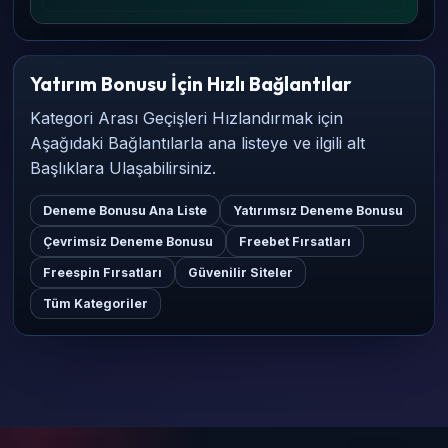
Yatırım Bonusu İçin Hızlı Bağlantılar
Kategori Arası Geçişleri Hızlandırmak için
Aşağıdaki Bağlantılarla ana listeye ve ilgili alt
Başlıklara Ulaşabilirsiniz.
Deneme Bonusu Ana Liste
Yatırımsız Deneme Bonusu
Çevrimsiz Deneme Bonusu
Freebet Fırsatları
Freespin Fırsatları
Güvenilir Siteler
Tüm Kategoriler