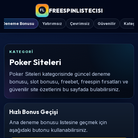
FREESPINLISTECISI
Deneme Bonusu
Yatırımsız
Çevrimsiz
Güvenilir
Katego
KATEGORI
Poker Siteleri
Poker Siteleri kategorisinde güncel deneme
bonusu, slot bonusu, freebet, freespin fırsatları ve
güvenilir site özetlerini bu sayfada bulabilirsiniz.
Hızlı Bonus Geçişi
Ana deneme bonusu listesine geçmek için
aşağıdaki butonu kullanabilirsiniz.