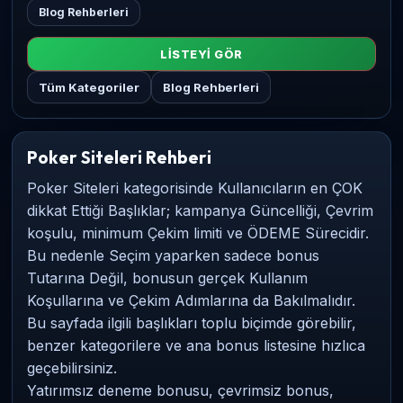
Blog Rehberleri
LISTEYI GÖR
Tüm Kategoriler
Blog Rehberleri
Poker Siteleri Rehberi
Poker Siteleri kategorisinde Kullanıcıların en ÇOK
dikkat Ettiği Başlıklar; kampanya Güncelliği, Çevrim
koşulu, minimum Çekim limiti ve ÖDEME Sürecidir.
Bu nedenle Seçim yaparken sadece bonus
Tutarına Değil, bonusun gerçek Kullanım
Koşullarına ve Çekim Adımlarına da Bakılmalıdır.
Bu sayfada ilgili başlıkları toplu biçimde görebilir,
benzer kategorilere ve ana bonus listesine hızlıca
geçebilirsiniz.
Yatırımsız deneme bonusu, çevrimsiz bonus,