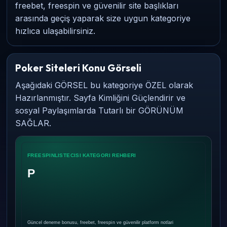
freebet, freespin ve güvenilir site başlıkları
arasında geçiş yaparak size uygun kategoriye
hızlıca ulaşabilirsiniz.
Poker Siteleri Konu Görseli
Aşağıdaki GÖRSEL bu kategoriye ÖZEL olarak
Hazırlanmıştır. Sayfa Kimliğini Güçlendirir ve
sosyal Paylaşımlarda Tutarlı bir GÖRÜNÜM
SAĞLAR.