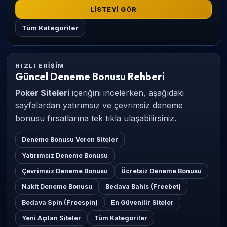
LISTEYI GÖR
Tüm Kategoriler
HIZLI ERIŞIM
Güncel Deneme Bonusu Rehberi
Poker Siteleri
içeriğini incelerken, aşağıdaki
sayfalardan yatırımsız ve çevrimsiz deneme
bonusu fırsatlarına tek tıkla ulaşabilirsiniz.
Deneme Bonusu Veren Siteler
Yatırımsız Deneme Bonusu
Çevrimsiz Deneme Bonusu
Ücretsiz Deneme Bonusu
Nakit Deneme Bonusu
Bedava Bahis (Freebet)
Bedava Spin (Freespin)
En Güvenilir Siteler
Yeni Açılan Siteler
Tüm Kategoriler