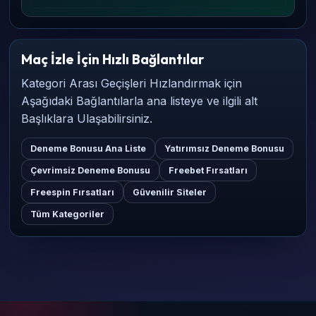
Maç İzle İçin Hızlı Bağlantılar
Kategori Arası Geçişleri Hızlandırmak için
Aşağıdaki Bağlantılarla ana listeye ve ilgili alt
Başlıklara Ulaşabilirsiniz.
Deneme Bonusu Ana Liste
Yatırımsız Deneme Bonusu
Çevrimsiz Deneme Bonusu
Freebet Fırsatları
Freespin Fırsatları
Güvenilir Siteler
Tüm Kategoriler