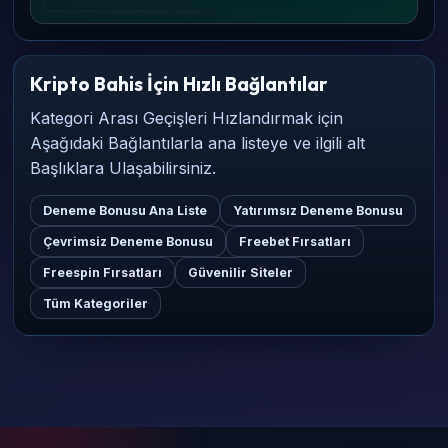
Kripto Bahis İçin Hızlı Bağlantılar
Kategori Arası Geçişleri Hızlandırmak için
Aşağıdaki Bağlantılarla ana listeye ve ilgili alt
Başlıklara Ulaşabilirsiniz.
Deneme Bonusu Ana Liste
Yatırımsız Deneme Bonusu
Çevrimsiz Deneme Bonusu
Freebet Fırsatları
Freespin Fırsatları
Güvenilir Siteler
Tüm Kategoriler