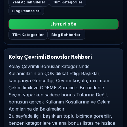
Yeni Açılan Siteler
Tüm Kategoriler
Blog Rehberleri
LISTEYI GÖR
Tüm Kategoriler
Blog Rehberleri
Kolay Çevrimli Bonuslar Rehberi
Kolay Çevrimli Bonuslar kategorisinde
Kullanıcıların en ÇOK dikkat Ettiği Başlıklar;
kampanya Güncelliği, Çevrim koşulu, minimum
Çekim limiti ve ÖDEME Sürecidir. Bu nedenle
Seçim yaparken sadece bonus Tutarına Değil,
bonusun gerçek Kullanım Koşullarına ve Çekim
Adımlarına da Bakılmalıdır.
Bu sayfada ilgili başlıkları toplu biçimde görebilir,
benzer kategorilere ve ana bonus listesine hızlıca