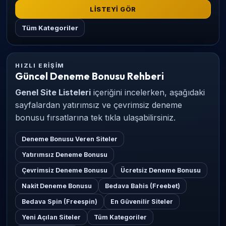
LISTEYI GÖR
Tüm Kategoriler
HIZLI ERIŞIM
Güncel Deneme Bonusu Rehberi
Genel Site Listeleri
içeriğini incelerken, aşağıdaki
sayfalardan yatırımsız ve çevrimsiz deneme
bonusu fırsatlarına tek tıkla ulaşabilirsiniz.
Deneme Bonusu Veren Siteler
Yatırımsız Deneme Bonusu
Çevrimsiz Deneme Bonusu
Ücretsiz Deneme Bonusu
Nakit Deneme Bonusu
Bedava Bahis (Freebet)
Bedava Spin (Freespin)
En Güvenilir Siteler
Yeni Açılan Siteler
Tüm Kategoriler