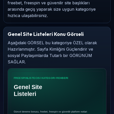
freebet, freespin ve güvenilir site başlıkları
arasında geçiş yaparak size uygun kategoriye
hızlıca ulaşabilirsiniz.
Genel Site Listeleri Konu Görseli
Aşağıdaki GÖRSEL bu kategoriye ÖZEL olarak
Hazırlanmıştır. Sayfa Kimliğini Güçlendirir ve
sosyal Paylaşımlarda Tutarlı bir GÖRÜNÜM
SAĞLAR.