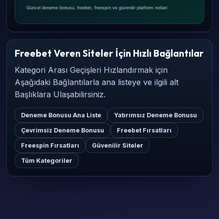
Freebet Veren Siteler İçin Hızlı Bağlantılar
Kategori Arası Geçişleri Hızlandırmak için
Aşağıdaki Bağlantılarla ana listeye ve ilgili alt
Başlıklara Ulaşabilirsiniz.
Deneme Bonusu Ana Liste
Yatırımsız Deneme Bonusu
Çevrimsiz Deneme Bonusu
Freebet Fırsatları
Freespin Fırsatları
Güvenilir Siteler
Tüm Kategoriler