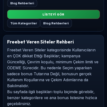
Blog Rehberleri
LISTEYI GÖR
Tüm Kategoriler
Blog Rehberleri
Freebet Veren Siteler Rehberi
Freebet Veren Siteler kategorisinde Kullanıcıların
en ÇOK dikkat Ettiği Başlıklar; kampanya
Güncelliği, Çevrim koşulu, minimum Çekim limiti ve
ÖDEME Sürecidir. Bu nedenle Seçim yaparken
sadece bonus Tutarına Değil, bonusun gerçek
Kullanım Koşullarına ve Çekim Adımlarına da
Bakılmalıdır.
Bu sayfada ilgili başlıkları toplu biçimde görebilir,
benzer kategorilere ve ana bonus listesine hızlıca
geçebilirsiniz.