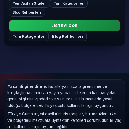
Yeni Açılan Siteler
Tüm Kategoriler
Blog Rehberleri
LISTEYI GÖR
Tüm Kategoriler
Blog Rehberleri
Yasal Bilgilendirme:
Bu site yalnızca bilgilendirme ve
karşılaştırma amacıyla yayın yapar. Listelenen kampanyalar
genel bilgi niteliğindedir ve yalnızca ilgili hizmetlerin yasal
olduğu bölgelerdeki 18 yaş üstü kullanıcılar için uygundur.
Türkiye Cumhuriyeti dahil tüm ziyaretçiler, bulundukları ülke
ve bölgedeki mevzuata uymaktan kendileri sorumludur. 18 yaş
altı kullanıcılar için uygun değildir.