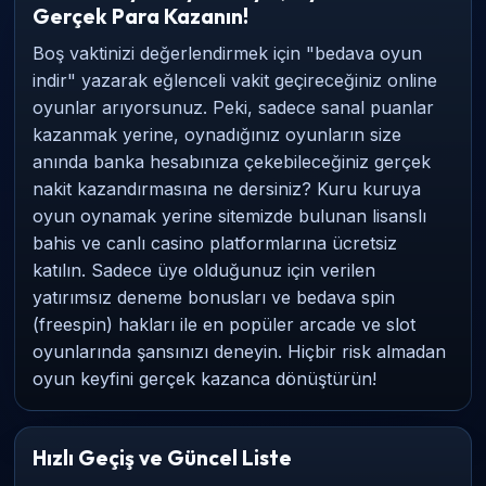
Gerçek Para Kazanın!
Boş vaktinizi değerlendirmek için "bedava oyun
indir" yazarak eğlenceli vakit geçireceğiniz online
oyunlar arıyorsunuz. Peki, sadece sanal puanlar
kazanmak yerine, oynadığınız oyunların size
anında banka hesabınıza çekebileceğiniz gerçek
nakit kazandırmasına ne dersiniz? Kuru kuruya
oyun oynamak yerine sitemizde bulunan lisanslı
bahis ve canlı casino platformlarına ücretsiz
katılın. Sadece üye olduğunuz için verilen
yatırımsız deneme bonusları ve bedava spin
(freespin) hakları ile en popüler arcade ve slot
oyunlarında şansınızı deneyin. Hiçbir risk almadan
oyun keyfini gerçek kazanca dönüştürün!
Hızlı Geçiş ve Güncel Liste