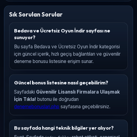
Sık Sorulan Sorular
Bedava ve Ücretsiz Oyun İndir sayfası ne
sunuyor?
Bu sayfa Bedava ve Ücretsiz Oyun İndir kategorisi
için güncel içerik, hızlı geçiş bağlantıları ve güvenilir
deneme bonusu listesine erişim sunar.
Güncel bonus listesine nasıl geçebilirim?
Sayfadaki
Güvenilir Lisanslı Firmalara Ulaşmak
İçin Tıkla!
butonu ile doğrudan
denemebonuslari.php
sayfasına geçebilirsiniz.
Bu sayfada hangi teknik bilgiler yer alıyor?