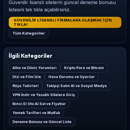
Güvenilir lisanslı sitelerin güncel deneme bonusu
listesini tek tıkla açabilirsiniz.
GÜVENILIR LISANSLI FIRMALARA ULAŞMAK İÇIN
TIKLA!
Tüm Kategoriler
İlgili Kategoriler
Altın ve Döviz Yorumları
Kripto Para ve Bitcoin
Dizi ve Film İzle
Hava Durumu ve Uyarılar
Rüya Tabirleri
Takipçi Satın Al ve Sosyal Medya
VPN İndir ve Yasaklı Sitelere Giriş
İkinci El Oto Al Sat ve Fiyatlar
Yemek Tarifleri ve Mutfak
Deneme Bonusu ve Güncel Liste