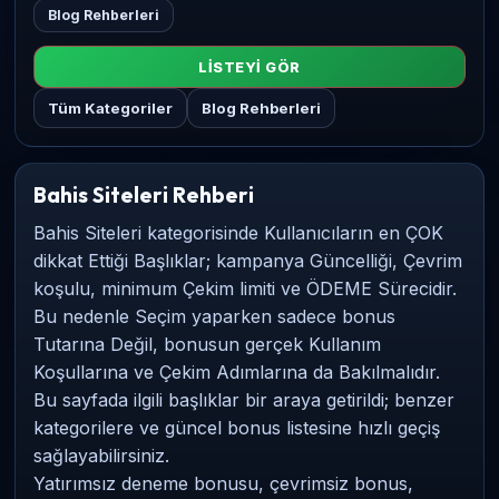
Blog Rehberleri
LISTEYI GÖR
Tüm Kategoriler
Blog Rehberleri
Bahis Siteleri Rehberi
Bahis Siteleri kategorisinde Kullanıcıların en ÇOK
dikkat Ettiği Başlıklar; kampanya Güncelliği, Çevrim
koşulu, minimum Çekim limiti ve ÖDEME Sürecidir.
Bu nedenle Seçim yaparken sadece bonus
Tutarına Değil, bonusun gerçek Kullanım
Koşullarına ve Çekim Adımlarına da Bakılmalıdır.
Bu sayfada ilgili başlıklar bir araya getirildi; benzer
kategorilere ve güncel bonus listesine hızlı geçiş
sağlayabilirsiniz.
Yatırımsız deneme bonusu, çevrimsiz bonus,